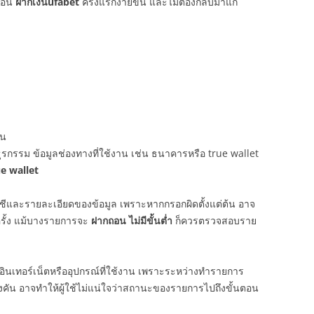
นตอน
ฝากเงินufabet
ครั้งแรกง่ายขึ้น และไม่ต้องกลับมาแก้
าน
ธุรกรรม ข้อมูลช่องทางที่ใช้งาน เช่น ธนาคารหรือ true wallet
e wallet
อบัญชีและรายละเอียดของข้อมูล เพราะหากกรอกผิดตั้งแต่ต้น อาจ
รั้ง แม้บางรายการจะ
ฝากถอน ไม่มีขั้นต่ำ
ก็ควรตรวจสอบราย
งอินเทอร์เน็ตหรืออุปกรณ์ที่ใช้งาน เพราะระหว่างทำรายการ
ัน อาจทำให้ผู้ใช้ไม่แน่ใจว่าสถานะของรายการไปถึงขั้นตอน