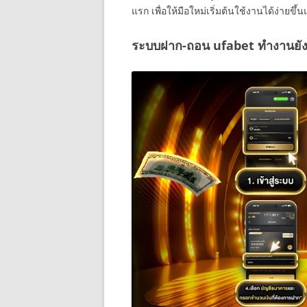
แรก เพื่อให้มือใหม่เริ่มต้นใช้งานได้ง่ายข
ระบบฝาก-ถอน
ufabet
ทำงานยัง