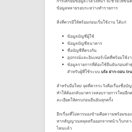
การเตรียมข้อมูลไว้ล่วงหน้า จะช่วยให้ขั้
ข้อมูลหลายรอบระหว่างทำรายการ
สิ่งที่ควรมีให้พร้อมก่อนเริ่มใช้งาน ได้แก่
ข้อมูลบัญชีผู้ใช้
ข้อมูลบัญชีธนาคาร
ชื่อบัญชีที่ตรงกัน
อุปกรณ์และอินเทอร์เน็ตที่พร้อมใช้ง
ข้อมูลรายการที่ต้องใช้ยืนยันก่อนทำ
สำหรับผู้ที่ใช้ระบบ
ufa ฝาก-ถอน tru
สำหรับมือใหม่ จุดที่ควรระวังคือเรื่องชื่
ทำให้ต้องกลับมาตรวจสอบรายการใหม่อีกค
ละเอียดให้ครบก่อนยืนยันทุกครั้ง
อีกเรื่องที่ไม่ควรมองข้ามคือความพร้อมขอ
หากสัญญาณหลุดหรือออกจากหน้าเว็บกลางค
ไหนแล้ว