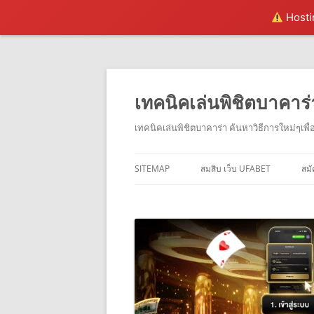
Hostin
ข้าม
ไป
ยัง
เทคนิคเล่นพิชิตบาคาร่
เนื้อหา
เทคนิคเล่นพิชิตบาคาร่า ค้นหาวิธีการใหม่ๆเพ
SITEMAP
สมสิบ เว็บ UFABET
สม