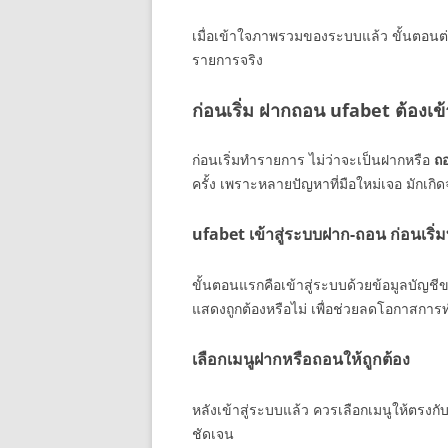
เมื่อเข้าใจภาพรวมของระบบแล้ว ขั้นตอนต่
รายการจริง
ก่อนเริ่ม
ฝากถอน ufabet
ต้องเข
ก่อนเริ่มทำรายการ ไม่ว่าจะเป็นฝากหรือ
ถอ
ครั้ง เพราะหลายปัญหาที่มือใหม่เจอ มักเก
ufabet เข้าสู่ระบบฝาก-ถอน
ก่อนเริ
ขั้นตอนแรกคือเข้าสู่ระบบด้วยข้อมูลบัญชีข
แสดงถูกต้องหรือไม่ เพื่อช่วยลดโอกาสการ
เลือกเมนูฝากหรือถอนให้ถูกต้อง
หลังเข้าสู่ระบบแล้ว ควรเลือกเมนูให้ตร
ชัดเจน