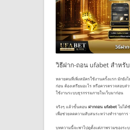
วิธีฝาก-ถอน ufabet สำหรับ
หลายคนที่เพิ่งสมัครใช้งานครั้งแรก มักยั
ก่อน ต้องเตรียมอะไร หรือควรตรวจสอบส่วน
ใช้งานระบบธุรกรรมภายในเว็บมาก่อน
จริงๆ แล้วขั้นตอน
ฝากถอน ufabet
ไม่ได้
เพื่อช่วยลดความสับสนระหว่างทำรายการ รวม
บทความนี้จะพาไปดูตั้งแต่ภาพรวมของระบบ ข