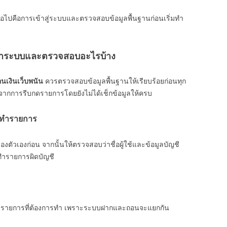
อไปคือการเข้าสู่ระบบและตรวจสอบข้อมูลพื้นฐานก่อนเริ่มทำ
้าระบบและตรวจสอบอะไรบ้าง
นเงินเว็บพนัน
ควรตรวจสอบข้อมูลพื้นฐานให้เรียบร้อยก่อนทุก
ิดจากการรีบกดรายการโดยยังไม่ได้เช็กข้อมูลให้ครบ
่มทำรายการ
องตัวเองก่อน จากนั้นให้ตรวจสอบว่าชื่อผู้ใช้และข้อมูลบัญชี
ทำรายการผิดบัญชี
งกับรายการที่ต้องการทำ เพราะระบบฝากและถอนจะแยกกัน