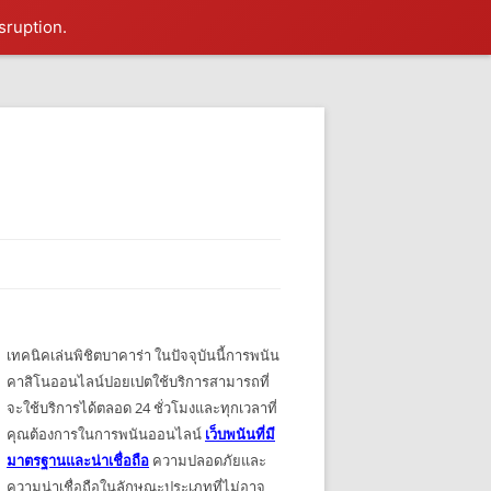
sruption.
เทคนิคเล่นพิชิตบาคาร่า ในปัจจุบันนี้การพนัน
คาสิโนออนไลน์ปอยเปตใช้บริการสามารถที่
จะใช้บริการได้ตลอด 24 ชั่วโมงและทุกเวลาที่
คุณต้องการในการพนันออนไลน์
เว็บพนันที่มี
มาตรฐานและน่าเชื่อถือ
ความปลอดภัยและ
ความน่าเชื่อถือในลักษณะประเภทที่ไม่อาจ