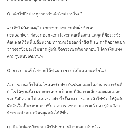
Q: เค้าไพ่ปิงปองดูยากกว่าเค้าไพ่มังกรไหม?
A: เค้าไพ่ปิงปองดูไม่ยากหากผลชนะสลับฝั่งชัดเจน
เช่นBanker,Player,Banker,Player ต่อเนื่องกัน แต่จุดที่ต้องระวัง
คือแพตเทิร์นนี้เปลี่ยนง่าย หากผลเริ่มออกซ้ำฝั่งเดิม 2 ตาติดอาจแปล
ว่าวงจรปิงปองเริ่มขาด ผู้เล่นจึงควรหยุดสังเกตก่อน ไม่ควรฝืนแทง
ตามรูปแบบเดิมทันที
Q: การอ่านเค้าไพ่ช่วยให้ชนะบาคาร่าได้แน่นอนหรือไม่?
A: การอ่านเค้าไพ่ไม่ใช่สูตรรับประกันชนะ และไม่สามารถการันตี
กำไรได้ทุกครั้ง เพราะบาคาร่าเป็นเกมที่มีความเสี่ยงและผลแต่ละ
รอบยังมีความไม่แน่นอน อย่างไรก็ตาม การอ่านเค้าไพ่ช่วยให้ผู้เล่น
ตัดสินใจเป็นระบบมากขึ้น ลดการแทงตามอารมณ์ และรู้จักเลือก
จังหวะเข้าเล่นหรือหยุดเล่นได้ดีขึ้น
Q: มือใหม่ควรฝึกอ่านเค้าไพ่นานแค่ไหนก่อนเล่นจริง?