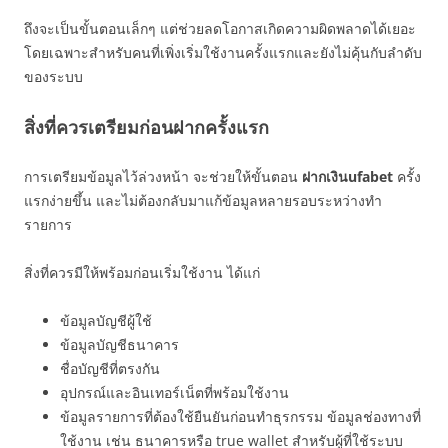
ถึงจะเป็นขั้นตอนเล็กๆ แต่ช่วยลดโอกาสเกิดความผิดพลาดได้เยอะ
โดยเฉพาะสำหรับคนที่เพิ่งเริ่มใช้งานครั้งแรกและยังไม่คุ้นกับลำดับ
ของระบบ
สิ่งที่ควรเตรียมก่อนฝากครั้งแรก
การเตรียมข้อมูลไว้ล่วงหน้า จะช่วยให้ขั้นตอน
ฝากเงินufabet
ครั้ง
แรกง่ายขึ้น และไม่ต้องกลับมาแก้ข้อมูลหลายรอบระหว่างทำ
รายการ
สิ่งที่ควรมีให้พร้อมก่อนเริ่มใช้งาน ได้แก่
ข้อมูลบัญชีผู้ใช้
ข้อมูลบัญชีธนาคาร
ชื่อบัญชีที่ตรงกัน
อุปกรณ์และอินเทอร์เน็ตที่พร้อมใช้งาน
ข้อมูลรายการที่ต้องใช้ยืนยันก่อนทำธุรกรรม ข้อมูลช่องทางที่
ใช้งาน เช่น ธนาคารหรือ true wallet สำหรับผู้ที่ใช้ระบบ