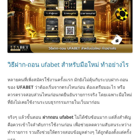
วิธีฝาก-ถอน ufabet สำหรับมือใหม่ ทำอย่างไร
หลายคนที่เพิ่งสมัครใช้งานครั้งแรก มักยังไม่คุ้นกับระบบฝาก-ถอน
ของ
UFABET
ว่าต้องเริ่มจากตรงไหนก่อน ต้องเตรียมอะไร หรือ
ควรตรวจสอบส่วนไหนก่อนกดยืนยันรายการจริง โดยเฉพาะมือใหม่
ที่ยังไม่เคยใช้งานระบบธุรกรรมภายในเว็บมาก่อน
จริงๆ แล้วขั้นตอน
ฝากถอน ufabet
ไม่ได้ซับซ้อนมาก แต่สิ่งสำคัญ
คือควรเข้าใจลำดับการใช้งานก่อน เพื่อช่วยลดความสับสนระหว่าง
ทำรายการ รวมถึงช่วยให้ตรวจสอบข้อมูลต่างๆ ได้ถูกต้องตั้งแต่ครั้ง
แรก