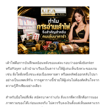
เค้าไพ่คือการบันทึกผลย้อนหลังของแต่ละรอบว่าออกฝั่งBanker
หรือPlayer แล้วนำมาเรียงเป็นตารางให้ผู้เล่นเห็นจังหวะของเกม
เช่น ฝั่งใดฝั่งหนึ่งชนะต่อเนื่องหลายตา หรือผลลัพธ์ออกสลับไปมา
อย่างเป็นแพตเทิร์น การดูตารางนี้ช่วยให้ผู้เล่นไม่ต้องตัดสินใจจาก
ความรู้สึกเพียงอย่างเดียว
สำหรับมือใหม่ที่เพิ่ง สมัครบาคาร่าufa สิ่งแรกที่ควรฝึกคือการมอง
ภาพรวมของโต๊ะก่อนแทงจริง ไม่ควรรีบลงเงินตั้งแต่เห็นผลตาแรก