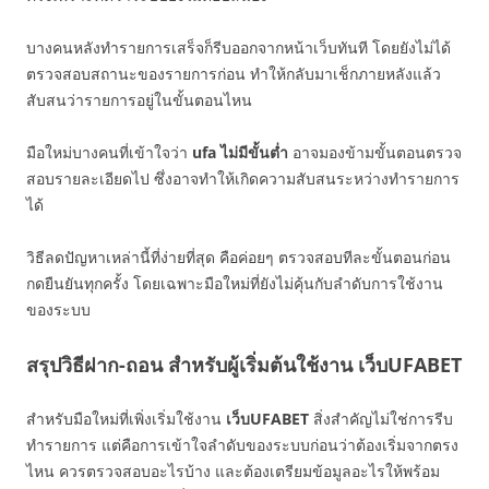
บางคนหลังทำรายการเสร็จก็รีบออกจากหน้าเว็บทันที โดยยังไม่ได้
ตรวจสอบสถานะของรายการก่อน ทำให้กลับมาเช็กภายหลังแล้ว
สับสนว่ารายการอยู่ในขั้นตอนไหน
มือใหม่บางคนที่เข้าใจว่า
ufa ไม่มีขั้นต่ำ
อาจมองข้ามขั้นตอนตรวจ
สอบรายละเอียดไป ซึ่งอาจทำให้เกิดความสับสนระหว่างทำรายการ
ได้
วิธีลดปัญหาเหล่านี้ที่ง่ายที่สุด คือค่อยๆ ตรวจสอบทีละขั้นตอนก่อน
กดยืนยันทุกครั้ง โดยเฉพาะมือใหม่ที่ยังไม่คุ้นกับลำดับการใช้งาน
ของระบบ
สรุปวิธีฝาก-ถอน สำหรับผู้เริ่มต้นใช้งาน เว็บUFABET
สำหรับมือใหม่ที่เพิ่งเริ่มใช้งาน
เว็บUFABET
สิ่งสำคัญไม่ใช่การรีบ
ทำรายการ แต่คือการเข้าใจลำดับของระบบก่อนว่าต้องเริ่มจากตรง
ไหน ควรตรวจสอบอะไรบ้าง และต้องเตรียมข้อมูลอะไรให้พร้อม