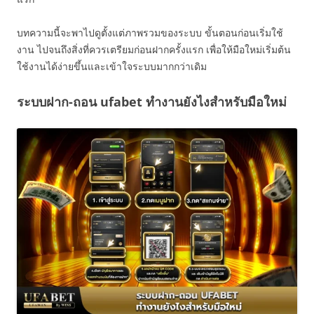
บทความนี้จะพาไปดูตั้งแต่ภาพรวมของระบบ ขั้นตอนก่อนเริ่มใช้
งาน ไปจนถึงสิ่งที่ควรเตรียมก่อนฝากครั้งแรก เพื่อให้มือใหม่เริ่มต้น
ใช้งานได้ง่ายขึ้นและเข้าใจระบบมากกว่าเดิม
ระบบฝาก-ถอน
ufabet
ทำงานยังไงสำหรับมือใหม่