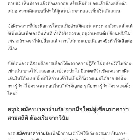
ตายตัว เห็นมังกรแล้วต้องลากต่อ หรือเห็นปิงปองแล้วต้องสลับต่อ
เสมอ ความคิดแบบนี้ทำให้ผู้เล่นประมาทและเพิ่มเงินเกินแผน
ข้อผิดพลาดที่สองคือการไล่ทุนเมื่ออ่านผิดเช่น แทงตามมังกรแล้วแพ้
ก็เพิ่มเงินเพื่อเอาคืนทันที ทั้งที่จริงควรหยุดดูว่าเทรนด์เปลี่ยนหรือไม่
เพราะถ้าวงจรไพ่เปลี่ยนแล้ว การไล่ตามแบบเดิมอาจยิ่งทำให้เสียต่อ
เนื่อง
ข้อผิดพลาดที่สามคือการเลือกโต๊ะจากความรู้สึก ไม่ดูประวัติไพ่ก่อน
เข้าเล่น บางโต๊ะผลออกสะเปะสะปะ ไม่มีแพตเทิร์นชัดเจน หากฝืน
เล่นในโต๊ะแบบนี้ ต่อให้อ่านเค้าไพ่เป็นก็ยังวางแผนได้ยาก ดังนั้น
การรู้ว่า “ไม่ควรเล่นตอนไหน” สำคัญพอ ๆ กับการรู้ว่า “ควรแทงฝั่ง
ไหน”
สรุป: สมัครบาคาร่าufa จากมือใหม่สู่เซียนบาคาร่า
สายสถิติ ต้องเริ่มจากวินัย
การ
สมัครบาคาร่าufa
เพื่อฝึกอ่านเค้าไพ่ให้เก่ง ควรมองเป็นการ