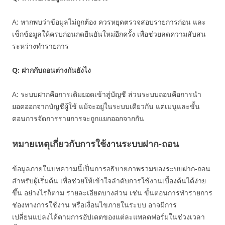
A: หากพบว่าข้อมูลไม่ถูกต้อง ควรหยุดตรวจสอบรายการก่อน และ
เช็กข้อมูลให้ครบก่อนกดยืนยันใหม่อีกครั้ง เพื่อช่วยลดความสับสน
ระหว่างทำรายการ
Q: ฝากกับถอนต่างกันยังไง
A: ระบบฝากคือการเติมยอดเข้าสู่บัญชี ส่วนระบบถอนคือการนำ
ยอดออกจากบัญชีผู้ใช้ แม้จะอยู่ในระบบเดียวกัน แต่เมนูและขั้น
ตอนการจัดการรายการจะถูกแยกออกจากกัน
หมายเหตุเกี่ยวกับการใช้งานระบบฝาก-ถอน
ข้อมูลภายในบทความนี้เป็นการอธิบายภาพรวมของระบบฝาก-ถอน
สำหรับผู้เริ่มต้น เพื่อช่วยให้เข้าใจลำดับการใช้งานเบื้องต้นได้ง่าย
ขึ้น อย่างไรก็ตาม รายละเอียดบางส่วน เช่น ขั้นตอนการทำรายการ
ช่องทางการใช้งาน หรือเงื่อนไขภายในระบบ อาจมีการ
เปลี่ยนแปลงได้ตามการอัปเดตของแต่ละแพลตฟอร์มในช่วงเวลา