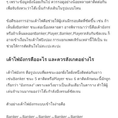
ๆ เพราะข้อมูลยังน้อยเกินไป ควรรอดูอย่างน้อยหลายตาติดต่อกัน
เพื่อจับจังหวะว่าโต๊ะนั้นกำลังเดินในรูปแบบไหน
ข้อดีของการอ่านเค้าไพ่คือช่วยให้ผู้เล่นมีกรอบคิดที่ชัดขึ้น เช่น ถ้า
เห็นฝั่งBanker ชนะต่อเนื่องหลายตา อาจพิจารณาว่านี่คือเค้ามังกร
หรือถ้าเห็นผลออกBanker,Player,Banker,Playerสลับกันชัดเจน ก็
อาจเข้าเงื่อนไขเค้าไพ่ปิงปอง การแยกแพตเทิร์นเหล่านี้ให้เป็น จะ
ช่วยให้การตัดสินใจไม่สะเปะสะปะ
เค้าไพ่มังกรคืออะไร และควรสังเกตอย่างไร
เค้าไพ่มังกร คือรูปแบบที่ผลชนะออกฝั่งใดฝั่งหนึ่งติดต่อกันยาว
เช่นBanker ชนะ 5 ตาติดหรือPlayer ชนะ 6 ตาติดลักษณะนี้มักถูก
เรียกว่า “มังกรลง” เพราะผลวิ่งยาวเป็นเส้นเดียวในตาราง ทำให้ผู้
เล่นจำนวนมากมองว่าโต๊ะกำลังมีเทรนด์ชัดเจน
ตัวอย่างเค้าไพ่มังกรแบบเข้าใจง่ายคือ
Banker→Banker→Banker→Banker→Banker