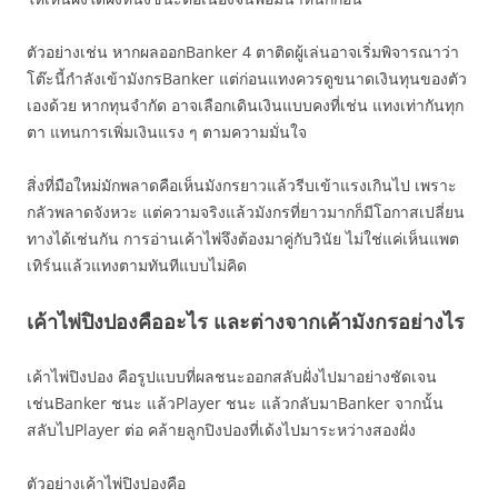
ตัวอย่างเช่น หากผลออกBanker 4 ตาติดผู้เล่นอาจเริ่มพิจารณาว่า
โต๊ะนี้กำลังเข้ามังกรBanker แต่ก่อนแทงควรดูขนาดเงินทุนของตัว
เองด้วย หากทุนจำกัด อาจเลือกเดินเงินแบบคงที่เช่น แทงเท่ากันทุก
ตา แทนการเพิ่มเงินแรง ๆ ตามความมั่นใจ
สิ่งที่มือใหม่มักพลาดคือเห็นมังกรยาวแล้วรีบเข้าแรงเกินไป เพราะ
กลัวพลาดจังหวะ แต่ความจริงแล้วมังกรที่ยาวมากก็มีโอกาสเปลี่ยน
ทางได้เช่นกัน การอ่านเค้าไพ่จึงต้องมาคู่กับวินัย ไม่ใช่แค่เห็นแพต
เทิร์นแล้วแทงตามทันทีแบบไม่คิด
เค้าไพ่ปิงปองคืออะไร และต่างจากเค้ามังกรอย่างไร
เค้าไพ่ปิงปอง คือรูปแบบที่ผลชนะออกสลับฝั่งไปมาอย่างชัดเจน
เช่นBanker ชนะ แล้วPlayer ชนะ แล้วกลับมาBanker จากนั้น
สลับไปPlayer ต่อ คล้ายลูกปิงปองที่เด้งไปมาระหว่างสองฝั่ง
ตัวอย่างเค้าไพ่ปิงปองคือ