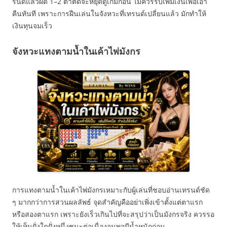
รนด์แล้วผิด 1–2 ตาติดจะหยุดดูเกมก่อน ไม่ควรรีบเพิ่มเงินเพื่อเอา
คืนทันที เพราะการฝืนเล่นในจังหวะที่เทรนด์เปลี่ยนแล้ว มักทำให้
เงินทุนจมเร็ว
จังหวะแทงตามน้ำในเค้าไพ่มังกร
การแทงตามน้ำในเค้าไพ่มังกรเหมาะกับผู้เล่นที่ชอบอ่านเทรนด์ชัด
ๆ มากกว่าการสวนผลลัพธ์ จุดสำคัญคืออย่าเพิ่งเข้าตั้งแต่ตาแรก
หรือสองตาแรก เพราะยังเร็วเกินไปที่จะสรุปว่าเป็นมังกรจริง ควรรอ
ให้เห็นฝั่งใดฝั่งหนึ่งชนะต่อเนื่องจนพอมีน้ำหนักก่อน