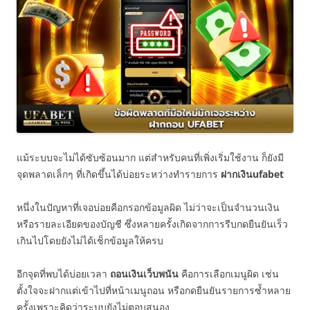
แม้ระบบจะไม่ได้ซับซ้อนมาก แต่สำหรับคนที่เพิ่งเริ่มใช้งาน ก็ยังมี
จุดพลาดเล็กๆ ที่เกิดขึ้นได้บ่อยระหว่างทำรายการ
ฝากเงินufabet
หนึ่งในปัญหาที่เจอบ่อยคือกรอกข้อมูลผิด ไม่ว่าจะเป็นจำนวนเงิน
หรือรายละเอียดของบัญชี ซึ่งหลายครั้งเกิดจากการรีบกดยืนยันเร็ว
เกินไปโดยยังไม่ได้เช็กข้อมูลให้ครบ
อีกจุดที่พบได้บ่อยเวลา
ถอนเงินเว็บพนัน
คือการเลือกเมนูผิด เช่น
ตั้งใจจะฝากแต่เข้าไปที่หน้าเมนูถอน หรือกดยืนยันรายการซ้ำหลาย
ครั้งเพราะคิดว่าระบบยังไม่ตอบสนอง