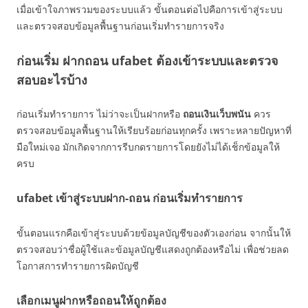
เมื่อเข้าใจภาพรวมของระบบแล้ว ขั้นตอนต่อไปคือการเข้าสู่ระบบ
และตรวจสอบข้อมูลพื้นฐานก่อนเริ่มทำรายการจริง
ก่อนเริ่ม
ฝากถอน ufabet
ต้องเข้าระบบและตรวจ
สอบอะไรบ้าง
ก่อนเริ่มทำรายการ ไม่ว่าจะเป็นฝากหรือ
ถอนเงินเว็บพนัน
ควร
ตรวจสอบข้อมูลพื้นฐานให้เรียบร้อยก่อนทุกครั้ง เพราะหลายปัญหาที่
มือใหม่เจอ มักเกิดจากการรีบกดรายการโดยยังไม่ได้เช็กข้อมูลให้
ครบ
ufabet เข้าสู่ระบบฝาก-ถอน
ก่อนเริ่มทำรายการ
ขั้นตอนแรกคือเข้าสู่ระบบด้วยข้อมูลบัญชีของตัวเองก่อน จากนั้นให้
ตรวจสอบว่าชื่อผู้ใช้และข้อมูลบัญชีแสดงถูกต้องหรือไม่ เพื่อช่วยลด
โอกาสการทำรายการผิดบัญชี
เลือกเมนูฝากหรือถอนให้ถูกต้อง