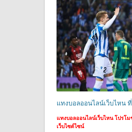
แทงบอลออนไลน์เว็บไหน ที่จ
แทงบอลออนไลน์เว็บไหน โปรโมชั่น
เว็บไซต์ไซน์