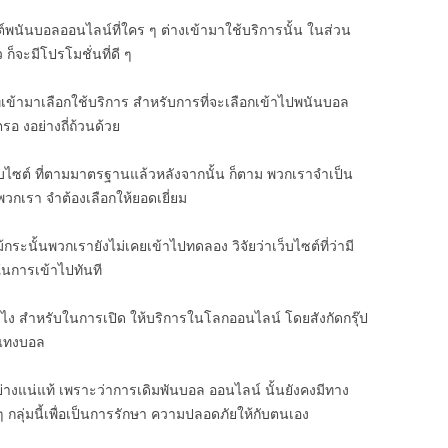
์พนันบอลออนไลน์ที่ใคร ๆ ต่างเข้ามาใช้บริการนั้น ในส่วน
ก็จะมีโปรโมชั่นที่ดี ๆ
ที่เข้ามาเลือกใช้บริการ สำหรับการที่จะเลือกเข้าไปพนันบอล
อ งอย่างถี่ถ้วนด้วย
นเว็บไซต์ ที่ตามมาตรฐานแล้วหลังจากนั้น ก็ตาม พวกเราจำเป็น
าพวกเรา จำต้องเลือกให้ยอดเยี่ยม
ระนั้นพวกเรายังไม่เคยเข้าไปทดลอง วิจัยว่าเว็บไซต์ที่ว่ามี
ในการเข้าไปทันที
่ยังไง สำหรับในการเปิด ให้บริการในโลกออนไลน์ โดยสังกัดกรุ๊ป
งแทงบอล
างแน่แท้ เพราะว่าการเดิมพันบอล ออนไลน์ นั้นยังคงมีทาง
 กลุ่มนี้เพื่อเป็นการรักษา ความปลอดภัยให้กับตนเอง