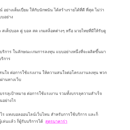
่างเต็มเปี่ยม ให้กับนักพนัน ได้สร้างรายได้ที่ดี ที่สุด ไม่ว่า
บบอย่าง
 สเต็ปบอล คู่ บอล สด เกมสล็อตต่างๆ หรือ มวยไทยที่มีให้รับดู
บริการ ในลักษณะเกมการลงทุน แบบอย่างหนึ่งที่จะผลิตขึ้นมา
บบริการ
วามสนใจ ต่อการใช้แรงงาน ให้ความสนใจต่อโครงงานลงทุน พวก
ผ่านทางเว็บ
าบรรลุเป้าหมาย ต่อการใช้แรงงาน รวมทั้งบรรลุความสำเร็จ
่นอย่างไร
ำไร แทงบอลออนไลน์เว็บไหน สำหรับการใช้บริการ และก็
ล่นแล้ว ก็ผู้รับบริการได้
สูตรบาคาร่า