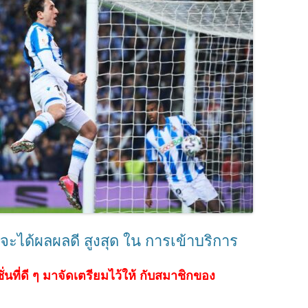
ะได้ผลผลดี สูงสุด ใน การเข้าบริการ
ที่ดี ๆ มาจัดเตรียมไว้ให้ กับสมาชิกของ