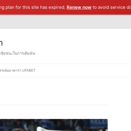
g plan for this site has expired.
Renew now
to avoid service di
า
ื่อชัยชนะในการเดิมพัน
ัครเล่นบาคาร่า UFABET