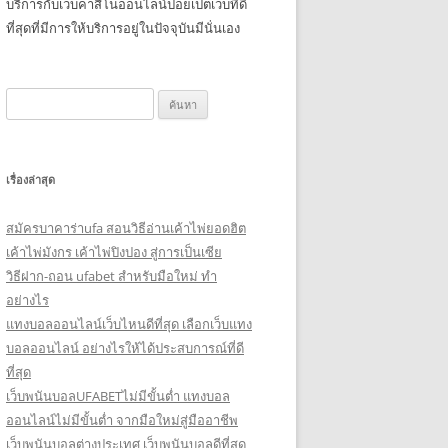
บริการกับเว็บคาสิโนออนไลน์ปอยเปตเว็บที่ดี
ที่สุดที่มีการให้บริการอยู่ในปัจจุบันมีนั่นเอง
ค้นหา
สำหรับ:
เรื่องล่าสุด
สมัครบาคาร่าufa สอนวิธีอ่านเค้าไพ่ยอดฮิต
เค้าไพ่มังกร เค้าไพ่ปิงปอง สู่การเป็นเซีย
วิธีฝาก-ถอน ufabet สำหรับมือใหม่ ทำ
อย่างไร
แทงบอลออนไลน์เว็บไหนดีที่สุด เลือกเว็บแทง
บอลออนไลน์ อย่างไรให้ได้ประสบการณ์ที่ดี
ที่สุด
เว็บพนันบอลUFABETไม่มีขั้นต่ำ แทงบอล
ออนไลน์ไม่มีขั้นต่ำ จากมือใหม่สู่มืออาชีพ
เว็บพนันบอลต่างประเทศ เว็บพนันบอลดีที่สุด