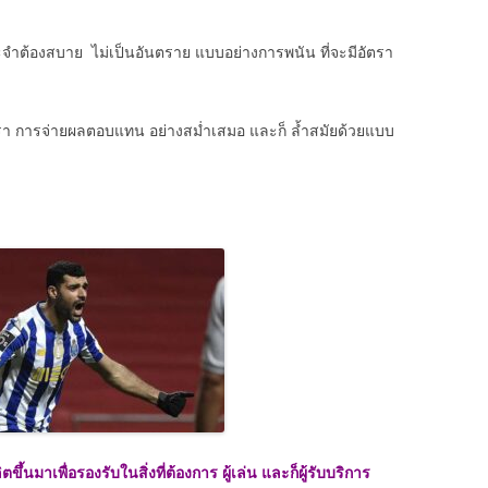
จะจำต้องสบาย ไม่เป็นอันตราย แบบอย่างการพนัน ที่จะมีอัตรา
ตรา การจ่ายผลตอบแทน อย่างสม่ำเสมอ และก็ ล้ำสมัยด้วยแบบ
้นมาเพื่อรองรับในสิ่งที่ต้องการ ผู้เล่น และก็ผู้รับบริการ