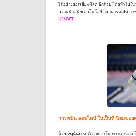
ได้อย่างยอดเยี่ยมที่สุด อีกด้วย โดยทั่วไ
ความนำสมัยเทคโนโลยี ก็สามารถเป็น การแ
UFABET
การพนัน ออนไลน์ ในเป็นที่ นิยมขอ
ด้วยเหตุนั้นเป็น ที่แจ่มแจ้งในการแทงบอล