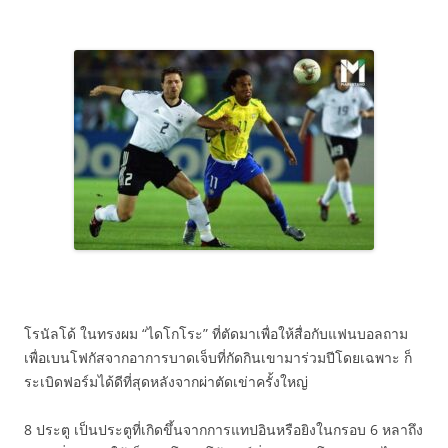
โรนัลโด้ ในทรงผม “ไดโกโระ” ที่ตัดมาเพื่อให้สื่อกับแฟนบอลถาม
เพื่อเบนโฟกัสจากอาการบาดเจ็บที่กัดกินเขามาร่วมปีโดยเฉพาะ ก็
ระเบิดฟอร์มได้ดีที่สุดหลังจากผ่าตัดเข่าครั้งใหญ่
8 ประตู เป็นประตูที่เกิดขึ้นจากการแทปอินหรือยิงในกรอบ 6 หลาถึง