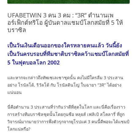
UFABETWIN 3 คน 3 คม : “3R” ตำนานเพ
อร์เฟ็กต์ทริโอ ผูู้บันดาลแชมป์โลกสมัยที่ 5 ให้
บราซิล
เป็นวันเงินเดือนออกของใครหลายคนแล้ว วันนี้ยัง
เป็นวันครบรอบที่ทีมชาติบราซิลคว้าแชมป์โลกสมัยที่
5 ในฟุตบอลโลก 2002
และหากจะกล่าวถึงทัพเซเลเซาชุดนั้น คงไม่มีใครลืม 3 ประสาน
อย่าง โรนัลโด้, ริวัลโด้ กับ โรนัลดินโญ่ ในฉายา “3R” ได้อย่าง
แน่นอน
นี่คือตำนาน 3 ประสานที่ว่ากันว่าดีที่สุดในโลก และนี่คือเรื่องราว
การสร้างทีมบราซิลชุดนั้นโดยกุนซือ หลุยส์ เฟลิเป้ สโคลารี่ ที่ถูก
วิจารณ์มากมายว่าการพึ่งตัวรุกจากยุโรปแค่ 3 คนนี้ดีพอจะได้แชมป์
โลกแน่หรือ?