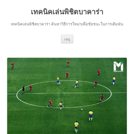
ข้าม
ไป
เทคนิคเล่นพิชิตบาคาร่า
ยัง
เนื้อหา
เทคนิคเล่นพิชิตบาคาร่า ค้นหาวิธีการใหม่ๆเพื่อชัยชนะในการเดิมพัน
เมนู