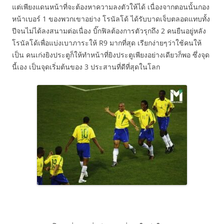
แต่เพียงแดนหน้าที่จะต้องหาความลงตัวให้ได้ เนื่องจากตอนนั้นกอง
หน้าเบอร์ 1 ของพวกเขาอย่าง โรนัลโด้ ได้รับบาดเจ็บตลอดแทบทั้ง
ปีจนไม่ได้ลงสนามต่อเนื่อง บิ๊กฟิลต้องการตัวรุกถึง 2 คนยืนอยู่หลัง
โรนัลโด้เพื่อแบ่งเบาภาระให้ R9 มากที่สุด เรียกง่ายๆว่าใช้คนให้
เป็น คนเก่งยิงประตูก็ให้ทำหน้าที่ยิงประตูเพียงอย่างเดียวก็พอ ซึ่งจุด
นี้เอง เป็นจุดเริ่มต้นของ 3 ประสานที่ดีที่สุดในโลก