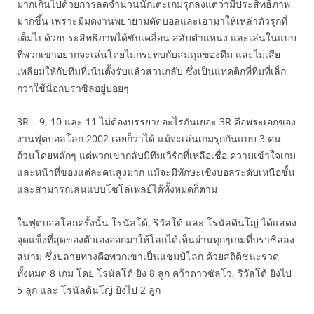
มากเกินไปด้วยการลดจำนวนนักเตะเกมรุกลงแต่ว่ามีประสิทธิภาพ
มากขึ้น เพราะมีมดงานพยายามตัดบอลและเอามาให้เหล่าตัวรุกที่
เต็มไปด้วยประสิทธิภาพได้ขับเคลื่อน สลับตำแหน่ง และเล่นในแบบ
ที่พวกเขาอยากจะเล่นโดยไม่กระทบกับสมดุลของทีม และไม่เสีย
เหลี่ยมให้กับทีมที่เน้นตั้งรับแล้วสวนกลับ ซึ่งเป็นแทคติกที่ทีมที่เล็ก
กว่าใช้น็อกบราซิลอยู่บ่อยๆ
3R – 9, 10 และ 11 ไม่ต้องบรรยายอะไรกันเยอะ 3R คือพระเอกของ
งานฟุตบอลโลก 2002 เลยก็ว่าได้ แม้จะเล่นเกมรุกกันแบบ 3 คน
ถ้วนโดยหลักๆ แต่พวกเขากลับมีทีมเวิร์กที่เหลือเชื่อ ความเข้าใจเกม
และหน้าที่ของแต่ละคนสูงมาก แม้จะมีทักษะเชิงบอลระดับเหนือชั้น
และสามารถเล่นแบบโซโล่เพลย์ได้ทั้งหมดก็ตาม
ในฟุตบอลโลกครั้งนั้น โรนัลโด้, ริวัลโด้ และ โรนัลดินโญ่ ได้แสดง
จุดแข็งที่สุดของตัวเองออกมาให้โลกได้เห็นผ่านทุกๆเกมที่บราซิลลง
สนาม ซึ่งปลายทางคือพวกเขาเป็นแชมป์โลก ด้วยสถิติชนะรวด
ทั้งหมด 8 เกม โดย โรนัลโด้ ยิง 8 ลูก คว้าดาวซัลโว, ริวัลโด้ ยิงไป
5 ลูก และ โรนัลดินโญ่ ยิงไป 2 ลูก