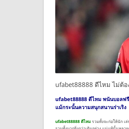
ufabet88888 ดีไหม ไม่ต้อ
ufabet88888 ดีไหม พนันบอลฟรี
แม้กระนั้นความสนุกสนานร่าเริง
ufabet88888 ดีไหม
รวมทั้งจะก่อให้นัก เ
รวมทั้งมากยิ่งกว่าเดิมอย่าง แน่แท้นั้นหลา