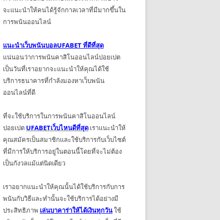
จะแนะนำให้คนได้รู้จักกาลเวลาที่มีมากขึ้นใน
การพนันออนไลน์​
แนะนำเว็บพนันบอลUFABET ที่ดีที่สุด
แน่นอนว่าการพนันคาสิโนออนไลน์ปอยเปต
เป็นวันที่เราอยากจะแนะนำให้คุณได้ใช้
บริการธนาคารที่กำลังมองหาเว็บพนัน
ออนไลน์ที่ดี
ที่จะใช้บริการในการพนันคาสิโนออนไลน์
ปอยเปต
UFABETเว็บไหนดีที่สุด
เราแนะนำให้
คุณสมัครเป็นสมาชิกและใช้บริการกับเว็บไซต์
ที่มีการให้บริการอยู่ในตอนนี้
โดยที่จะไม่ต้อง
เป็นกังวลแม้แต่นิดเดียว
เราอยากแนะนำให้คุณนั้นได้ใช้บริการกับการ
พนันกับวิธีและทำนั้นจะใช้บริการได้อย่างมี
ประสิทธิภาพ
เล่นบาคาร่าให้ได้เงินทุกวัน
ใช้