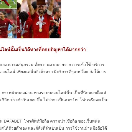
ลน์นั้นเป็นวิถีทางที่ตอบปัญหาได้มากกว่า
องของ ความสนุกรวม ทั้งความมากมายจาก การเข้าใช้ บริการ
น์ เพียงแค่นั้นยิ่งถ้าหาก มีบริการดีๆแบบงี้จะ ก่อให้การ
ัย การพนันบอลผ่าน ทางระบบออนไลน์นั้น เป็นที่นิยมมาตั้งแต่
าในชีวิต ประจำวันเยอะขึ้น ไม่ว่าจะเป็นสมาร์ท โฟนหรือจะเป็น
ึ้น DAFABET โทรศัพท์มือถือ ความน่าเชื่อถือ ของเว็บพนัน
ได้ด้วยตัวเอง และก็สิ่งที่จำเป็นเป็น การใช้งานผ่านมือถือได้