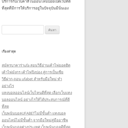
บริการกับเว็บคาสิโนออนไลน์ปอยเปตเว็บที่ดี
ที่สุดที่มีการให้บริการอยู่ในปัจจุบันมีนั่นเอง
ค้นหา
สำหรับ:
เรื่องล่าสุด
สมัครบาคาร่าufa สอนวิธีอ่านเค้าไพ่ยอดฮิต
เค้าไพ่มังกร เค้าไพ่ปิงปอง สู่การเป็นเซีย
วิธีฝาก-ถอน ufabet สำหรับมือใหม่ ทำ
อย่างไร
แทงบอลออนไลน์เว็บไหนดีที่สุด เลือกเว็บแทง
บอลออนไลน์ อย่างไรให้ได้ประสบการณ์ที่ดี
ที่สุด
เว็บพนันบอลUFABETไม่มีขั้นต่ำ แทงบอล
ออนไลน์ไม่มีขั้นต่ำ จากมือใหม่สู่มืออาชีพ
เว็บพนันบอลต่างประเทศ เว็บพนันบอลดีที่สุด