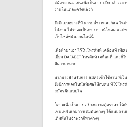
สมัครผ่านเอเย่นเพื่อเป็นการ เสียเวล่ำเวลา
งานในแต่ละครั้งแล้วก็
ยังมีแบบอย่างที่มี ความล้ำยุคและก็สด ใหม่
ใช้งาน ไม่ว่าจะเป็นกา รดาวน์โหลด แอปพล
เว็บไซต์พนันออนไลน์นี้
เพื่อนำมาเอา ไว้ในโทรศัพท์ เคลื่อนที่ เพื
เยี่ยม DAFABET โทรศัพท์ เคลื่อนที่ และก็ในต
มีความหมาย
มากมายสำหรับการ สมัครเข้าใช้งาน ที่เว
ยังมีการแจกโบนัสพิเศษให้กับคน ที่ใช้โทรศ
สมัครต้นแบบใด
ก็ตามเพื่อเป็นการ สร้างความคุ้มราคา ให้ก
เซนเทชั่นเกมการเดิมพันต่างๆ ได้แบบครบบ
เดิมพันในจำพวกกีฬาต่างๆ