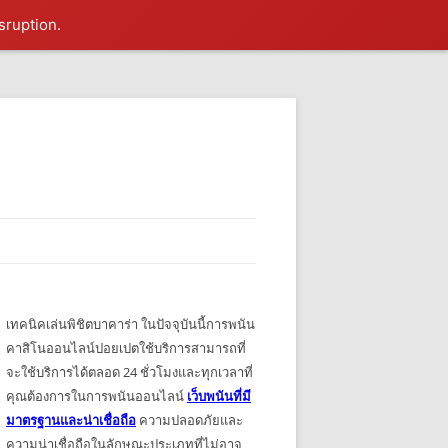
sruption.
เทคนิคเล่นพิชิตบาคาร่า ในปัจจุบันนี้การพนัน
คาสิโนออนไลน์ปอยเปตใช้บริการสามารถที่
จะใช้บริการได้ตลอด 24 ชั่วโมงและทุกเวลาที่
คุณต้องการในการพนันออนไลน์
เว็บพนันที่มี
มาตรฐานและน่าเชื่อถือ
ความปลอดภัยและ
ความน่าเชื่อถือในลักษณะประเภทที่ไม่อาจ