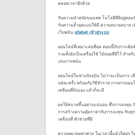
ตลอดเวลาอีกด้วย
กับความนำสมัยของเทค โนโลยีที่มีอยู่ตอนนี้
กับความล้ำยุคแบบให้มี ความสบายสบาย เพิ
เว็บพนัน
ufabet เข้าสู่ระบบ
ออนไลน์ที่เหมาะสมที่สุด ตอนนี้กับการเดิมพ
รวมทั้งยังเป็นเครื่องใช้ ไม้สอยที่มีไว้ สำหร
เล่นการพนัน
ออนไลน์ในช่วงปัจจุบัน ไม่ว่าจะเป็นการ 
แต่ละครั้ง พร้อมกับวิธีทำราย การฝากถอน
เคลื่อนที่นั่นเอง แล้วก็จะมี
ผลให้สบายขึ้นอย่างแน่นอน ซึ่งการลงทุน ก
การสร้างความคุ้มราคากับการลงทุน กับทุก
เคลื่อนที่ ตัวช่วยที่มี
ความหมายมหาศาล ในเวลานี้แล้วก็ต่อๆ ไปได้อ