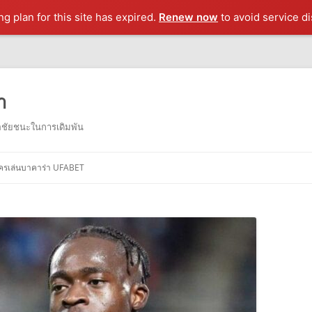
g plan for this site has expired.
Renew now
to avoid service di
า
ื่อชัยชนะในการเดิมพัน
ัครเล่นบาคาร่า UFABET