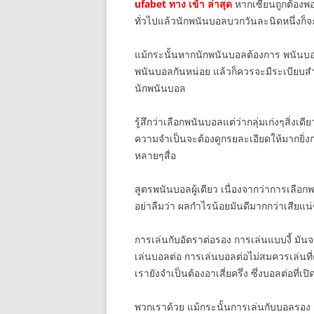
ufabet ทาง เข้า ล่าสุด
หากเซียนถูกต้องพอเ
ทั่วไปแล้วนักพนันบอลบวกวันละนิดหนึ่งก็จ
แม้กระนั้นหากนักพนันบอลต้องการ พนันบอ
พนันบอลกันหน่อย แล้วก็ควรจะมีระเบียบสำห
นักพนันบอล
รู้สึกว่าเลือกพนันบอลแต่ว่ากลุ่มเก่งๆสิ่งเดีย
ความจำเป็นจะต้องดูกรยละเอียดให้มากยิ่งกว่
หลายๆสื่อ
สูตรพนันบอลผู้เดียว เนื่องจากว่าการเลือ
อย่าลืมว่า ผลกำไรน้อยมันดีมากกว่าเสียแ
การเล่นกับอัตราต่อรอง การเล่นแบบงี้ มันจะม
เล่นบอลต่อ การเล่นบอลต่อไม่สมควรเล่นที่
เรายังจำเป็นต้องอาเสี่ยครึ่ง ซึ่งบอลต่อที
พวกเราด้วย แม้กระนั้นการเล่นกับบอลรอง ก