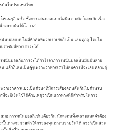
ิการกันในประเทศไทย
ห้แน่ๆอีกครั้ง ซึ่งการเล่นบอลแบบไม่มีความคิดก็เลยเกิดเรื่อง
นื่องจากมันได้โอกาส
พนันบอลแบบไม่มีหัวคิดที่พวกเราเอ๋ยถึงเป็น เล่นทุกคู่ โดยไม่
มปราชัยที่พวกเราจะได้
การพนันบอลกับการจะได้กำไรจากการพนันบอลนั้นมันมีหลาย
น แล้วก็เล่นเป็นคู่ๆเพราะว่าพวกเราไม่สมควรที่จะเล่นหลายคู่
 พวกเราควรแบ่งเป็นส่วนๆที่มีการเสี่ยงลดหลั่นกันไปสำหรับ
รถที่จะมีเงินใช้ได้ด้วยเหตุว่าเป็นแถวทางที่ดีสำหรับในการ
ลาเสมอ การพนันบอลก็เช่นเดียวกัน นักลงทุนทั้งหลายแหล่จำต้อง
้กระนั้นดวงจะช่วยทำให้การลงทุนทุกหนราบรื่นได้ ดวงก็เป็นส่วน
นั้นสิ่งที่ไม่สมควรละเลย