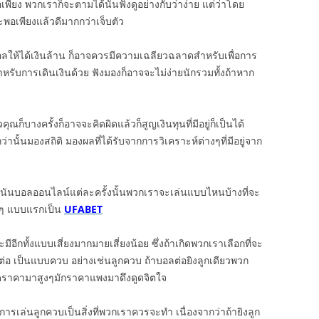
พียง พวกเราก็จะตามได้นั้นฟังดูอย่างกับว่าง่าย แต่ว่าโดย
ะพอเพียงแล้วดีมากกว่าเจ็บตัว
ลให้ได้เงินล้าน ก็อาจควรมีความเฉลียวฉลาดสำหรับเพื่อการ
รับการเดินเงินด้วย ฟังมองก็อาจจะไม่ง่ายนักรวมทั้งถ้าหาก
วคุณก็บางครั้งก็อาจจะคิดผิดแล้วก็สูญเงินทุนที่มีอยู่ก็เป็นได้
านั้นมองสถิติ มองผลที่ได้รับจากการวิเคราะห์ต่างๆที่มีอยู่จาก
กพนันบอลออนไลน์แต่ละครั้งนั้นพวกเราจะเล่นแบบไหนบ้างที่จะ
น่ๆ แบบแรกเป็น
UFABET
ีอีกทั้งแบบเสี่ยงมากมายเสี่ยงน้อย ซึ่งถ้าเกิดพวกเราเลือกที่จะ
ต่อ เป็นแบบควบ อย่างเช่นลูกควบ ถ้าบอลต่อยิงลูกเดียวพวก
่เปิดราคามาสูงๆมักราคาแพงมาดึงดูดจิตใจ
ารเล่นลูกควบเป็นสิ่งที่พวกเราควรจะทำ เนื่องจากว่าถ้ายิงลูก