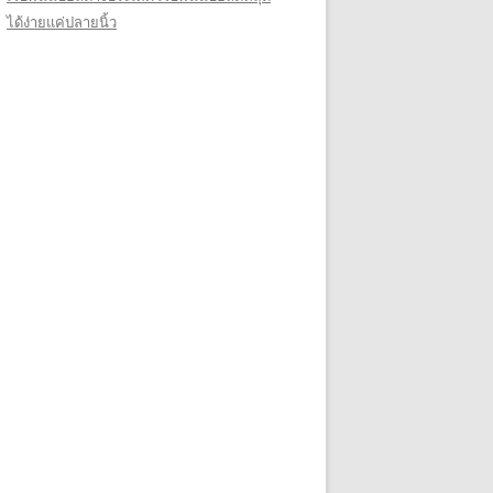
ได้ง่ายแค่ปลายนิ้ว