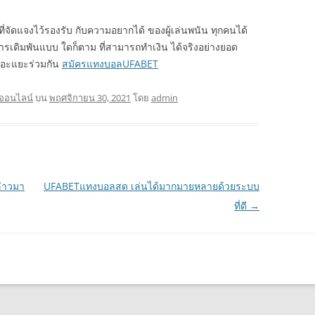
ที่จัดแจงไว้รองรับ กับความอยากได้ ของผู้เล่นพนัน ทุกคนได้
มการเดิมพันแบบ ใดก็ตาม ที่สามารถทำเงิน ได้จริงอย่างยอด
เยอะแยะร่วมกัน
สมัครแทงบอลUFABET
ออนไลน์
บน
พฤศจิกายน 30, 2021
โดย
admin
ล่าวมา
UFABETแทงบอลสด เล่นได้มากมายหลายด้วยระบบ
ที่ดี
→