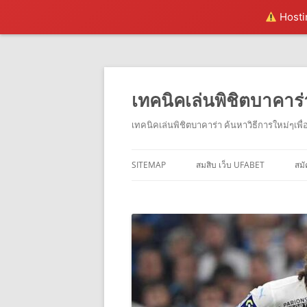
Hostin
ข้าม
ไป
ยัง
เทคนิคเล่นพิชิตบาคาร่
เนื้อหา
เทคนิคเล่นพิชิตบาคาร่า ค้นหาวิธีการใหม่ๆเพ
SITEMAP
สมสิบ เว็บ UFABET
สม