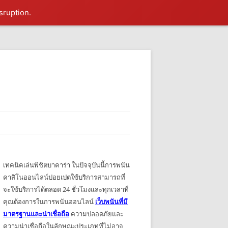
sruption.
เทคนิคเล่นพิชิตบาคาร่า ในปัจจุบันนี้การพนัน
คาสิโนออนไลน์ปอยเปตใช้บริการสามารถที่
จะใช้บริการได้ตลอด 24 ชั่วโมงและทุกเวลาที่
คุณต้องการในการพนันออนไลน์
เว็บพนันที่มี
มาตรฐานและน่าเชื่อถือ
ความปลอดภัยและ
ความน่าเชื่อถือในลักษณะประเภทที่ไม่อาจ