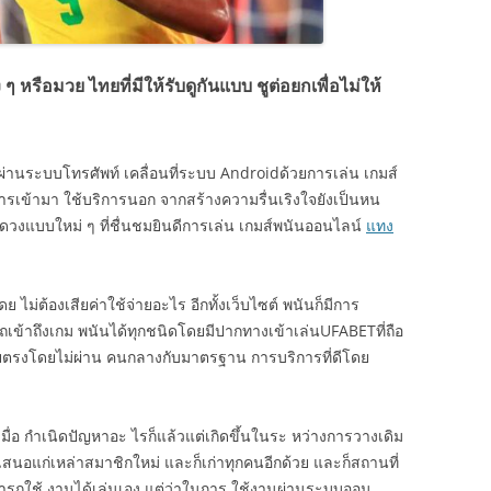
หรือมวย ไทยที่มีให้รับดูกันแบบ ชูต่อยกเพื่อไม่ให้
ผ่านระบบโทรศัพท์ เคลื่อนที่ระบบ Androidด้วยการเล่น เกมส์
ข้ามา ใช้บริการนอก จากสร้างความรื่นเริงใจยังเป็นหน
ดวงแบบใหม่ ๆ ที่ชื่นชมยินดีการเล่น เกมส์พนันออนไลน์
แทง
ดย ไม่ต้องเสียค่าใช้จ่ายอะไร อีกทั้งเว็บไซต์ พนันก็มีการ
รถเข้าถึงเกม พนันได้ทุกชนิดโดยมีปากทางเข้าเล่นUFABETที่ถือ
โดยตรงโดยไม่ผ่าน คนกลางกับมาตรฐาน การบริการที่ดีโดย
มื่อ กำเนิดปัญหาอะ ไรก็แล้วแต่เกิดขึ้นในระ หว่างการวางเดิม
เสนอแก่เหล่าสมาชิกใหม่ และก็เก่าทุกคนอีกด้วย และก็สถานที่
เราสามารถใช้ งานได้เล่นเอง แต่ว่าในการ ใช้งานผ่านระบบออน