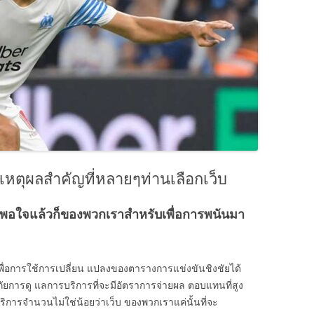
เหตุผลสำคัญที่หลายๆท่านเลือกเว็บ
พอใจแล้วก็ของพวกเราสำหรับเพื่อการพนันมา
พื่อการใช้การเปลี่ยน แปลงของตารางการแข่งขันชิงชัยได้
ารดู แลการบริการที่จะมีอัตราการจ่ายผล ตอบแทนที่สูง
ับบริการจำนวนไม่ใช่น้อยว่าเว็บ ของพวกเราแค่นั้นที่จะ