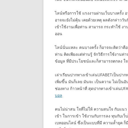
ไลน์หรือการใช้ แรงงานผ่านเว็บบางครั้ง อ
อาจจะยังไม่คุ้น เคยด้วยเหตุ ผลดังกล่าวว
เข้าใช้งานเพื่อท่าน สามารถ กระทำใช้ งานไ
ออน
ไลน์นั่นแหละ คนบางครั้ง ก็อาจจะคิดว่าคือการใ
ท่าน คิดเพียงแต่ท่านรู้ จักวิธีการใช้งานท
ข้อมูล ที่มีประโยชน์และก็สามารถตกลง ใจ
เล่าเรียนปากทางเข้าเล่นUFABETเป็นปากทางเ
เพิ่มขึ้น มันก็เลย มันจะ เป็นความ ไม่เป็นอั
ช่องทาง ก้าวหน้าที่ สุดปากทางเข้าเล่นUFABET
บอล
คนไม่น่าสน ใจที่ไม่ให้ ความสนใจ กับแน
เข้า ในการเข้า ใช้งานกับการลง ทุนกับเว็บ
เบทออนไลน์ ซึ่งเป็นแบบที่มี ความล้ำยุค ก็ม