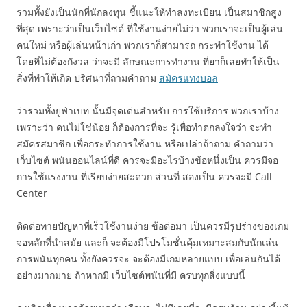
รวมทั้งยังเป็นนักที่นักลงทุน ชี้แนะให้ทำลงทะเบียน เป็นสมาชิกสูง
ที่สุด เพราะว่าเป็นเว็บไซต์ ที่ใช้งานง่ายไม่ว่า พวกเราจะเป็นผู้เล่น
คนใหม่ หรือผู้เล่นหน้าเก่า พวกเราก็สามารถ กระทำใช้งาน ได้
โดยที่ไม่ต้องกังวล ว่าจะมี ลักษณะการทำงาน ที่ยาก็เลยทำให้เป็น
สิ่งที่ทำให้เกิด ปริศนาที่ถามคำถาม
สมัครแทงบอล
ว่ารวมทั้งยูฟ่าเบท นั้นมีจุดเด่นสำหรับ การใช้บริการ พวกเราบ้าง
เพราะว่า คนไม่ใช่น้อย ก็ต้องการที่จะ รู้เพื่อทำตกลงใจว่า จะทำ
สมัครสมาชิก เพื่อกระทำการใช้งาน หรือเปล่าถ้าถาม คำถามว่า
เว็บไซต์ พนันออนไลน์ที่ดี ควรจะมีอะไรบ้างข้อหนึ่งเป็น ควรมีจอ
การใช้แรงงาน ที่เรียบง่ายสะดวก ส่วนที่ สองเป็น ควรจะมี Call
Center
ติดต่อทายปัญหาที่เร็วใช้งานง่าย ข้อต่อมา เป็นควรมีรูปร่างของเกม
จอหลักที่นำสมัย และก็ จะต้องมีโปรโมชั่นคุ้มเหมาะสมกับนักเล่น
การพนันทุกคน ทั้งยังควรจะ จะต้องมีเกมหลายแบบ เพื่อเล่นกันได้
อย่างมากมาย ถ้าหากมี เว็บไซต์พนันที่มี ครบทุกสิ่งแบบนี้