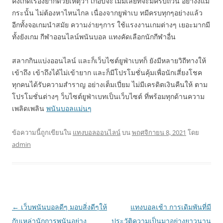
คงเกิดเรื่องยากด้วยเหตุว่า เกือบจะไม่มีเลยที่จะมีครบถ้วน อย่างงี้แม้
กระนั้น ไม่ต้องหาไหนไกล เนื่องจากยูฟ่าเบ ทมีครบทุกๆอย่างแล้ว
อีกทั้งจอเกมนำสมัย ความง่ายๆการ ใช้แรงงานเกมต่างๆ เยอะมากมี
ทั้งยังเกม กีฬาออนไลน์พนันบอล แทงคัดเลือกนักกีฬาอื่น
สลากกินแบ่งออนไลน์ และก็เว็บไซต์ยูฟ่าเบทก็ ยังมีหลายวิถีทางให้
เข้าถึง เข้าถึงได้ไม่เข้ายาก และก็มีโปรโมชั่นคุ้มเพื่อนักเสี่ยงโชค
ทุกคนได้รับความสำราญ อย่างเต็มเปี่ยม ไม่มีเครดิตเงินคืนให้ ตาม
โปรโมชั่นต่างๆ ว็บไซต์ยูฟ่าเบทเป็นเว็บไซต์ ที่พร้อมทุกด้านความ
เพลิดเพลิน
พนันบอลแม่นๆ
ข้อความนี้ถูกเขียนใน
แทงบอลออนไลน์
บน
พฤศจิกายน 8, 2021
โดย
admin
เมนู
←
เว็บพนันบอลดีๆ มอบสิ่งดีๆให้
แทงบอลเช้า การเดิมพันที่มี
นำทาง
กับเหล่านักการพนันอย่าง
ประวัติความเป็นมาอย่างยาวนาน