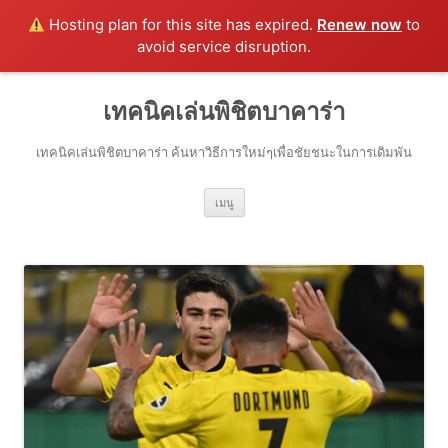
Hosting plan for this site has expired.
Renew now
to
avoid service disruption.
ข้าม
ไป
เทคนิคเล่นพิชิตบาคาร่า
ยัง
เนื้อหา
เทคนิคเล่นพิชิตบาคาร่า ค้นหาวิธีการใหม่ๆเพื่อชัยชนะในการเดิมพัน
เมนู