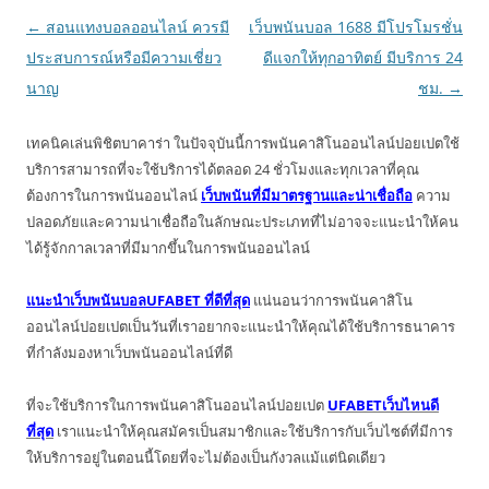
เมนู
←
สอนแทงบอลออนไลน์ ควรมี
เว็บพนันบอล 1688 มีโปรโมรชั่น
นำทาง
ประสบการณ์หรือมีความเชี่ยว
ดีแจกให้ทุกอาทิตย์ มีบริการ 24
เรื่อง
นาญ
ชม.
→
เทคนิคเล่นพิชิตบาคาร่า ในปัจจุบันนี้การพนันคาสิโนออนไลน์ปอยเปตใช้
บริการสามารถที่จะใช้บริการได้ตลอด 24 ชั่วโมงและทุกเวลาที่คุณ
ต้องการในการพนันออนไลน์
เว็บพนันที่มีมาตรฐานและน่าเชื่อถือ
ความ
ปลอดภัยและความน่าเชื่อถือในลักษณะประเภทที่ไม่อาจจะแนะนำให้คน
ได้รู้จักกาลเวลาที่มีมากขึ้นในการพนันออนไลน์​
แนะนำเว็บพนันบอลUFABET ที่ดีที่สุด
แน่นอนว่าการพนันคาสิโน
ออนไลน์ปอยเปตเป็นวันที่เราอยากจะแนะนำให้คุณได้ใช้บริการธนาคาร
ที่กำลังมองหาเว็บพนันออนไลน์ที่ดี
ที่จะใช้บริการในการพนันคาสิโนออนไลน์ปอยเปต
UFABETเว็บไหนดี
ที่สุด
เราแนะนำให้คุณสมัครเป็นสมาชิกและใช้บริการกับเว็บไซต์ที่มีการ
ให้บริการอยู่ในตอนนี้
โดยที่จะไม่ต้องเป็นกังวลแม้แต่นิดเดียว