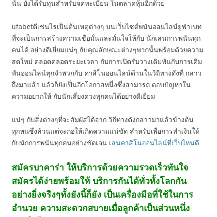
นั้น ยังได้รับทุนสำหรับจดทะเบียน ในตลาดหุ้นอีกด้วย
ufabetดีเช่นไรเป็นต้นเหตุต่างๆ บนเว็บไซต์พนันออนไลน์ยูฟ่าเบท
ที่จะเป็นการสร้างความเชื่อมั่นและมั่นใจให้กับ นักเล่นการพนันทุก
คนได้ อย่างดีเยี่ยมแน่ๆ กับคุณลักษณะต่างๆพวกนั้นพร้อมด้วยความ
สดใหม่ ตลอดตลอดระยะเวลา กับการเปิดรับวางเดิมพันกับการเดิม
พันออนไลน์ทุกจำพวกกับ คาสิโนออนไลน์ด้านในวิถีทางดังที่ กล่าว
ถึงมาแล้ว แล้วก็ยังเป็นอีกโอกาสหนึ่งซึ่งสามารถ ตอบปัญหาใน
ความอยากให้ กับนักเสี่ยงดวงทุกคนได้อย่างดีเยี่ยม
แน่ๆ กับสิ่งต่างๆที่จะสัมผัสได้จาก วิถีทางดังกล่าวมาแล้วข้างต้น
ทุกหนซึ่งล้วนแต่จะก่อให้เกิดความแน่ชัด สำหรับเพื่อการทำเงินให้
กับนักการพนันทุกคนอย่างชัดเจน
เล่นคาสิโนออนไลน์ที่เว็บไหนดี
สมัครบาคาร่า ให้บริการด้วยความรวดเร็วทันใจ
สมัครได้ง่ายพร้อมให้ บริการกันได้ทั่วทั้งโลกกัน
อย่างยิ่งจริงๆทั้งยังนี้ก็ยัง เป็นเครื่องมือที่ใช้ในการ
อำนวย ความสะดวกสบายเมื่อลูกค้าเป็นส่วนหนึ่ง