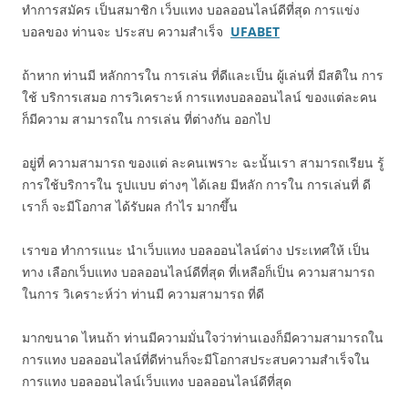
ทำการสมัคร เป็นสมาชิก เว็บแทง บอลออนไลน์ดีที่สุด การแข่ง
บอลของ ท่านจะ ประสบ ความสำเร็จ
UFABET
ถ้าหาก ท่านมี หลักการใน การเล่น ที่ดีและเป็น ผู้เล่นที่ มีสติใน การ
ใช้ บริการเสมอ การวิเคราะห์ การแทงบอลออนไลน์ ของแต่ละคน
ก็มีความ สามารถใน การเล่น ที่ต่างกัน ออกไป
อยู่ที่ ความสามารถ ของแต่ ละคนเพราะ ฉะนั้นเรา สามารถเรียน รู้
การใช้บริการใน รูปแบบ ต่างๆ ได้เลย มีหลัก การใน การเล่นที่ ดี
เราก็ จะมีโอกาส ได้รับผล กำไร มากขึ้น
เราขอ ทำการแนะ นำเว็บแทง บอลออนไลน์ต่าง ประเทศให้ เป็น
ทาง เลือกเว็บแทง บอลออนไลน์ดีที่สุด ที่เหลือก็เป็น ความสามารถ
ในการ วิเคราะห์ว่า ท่านมี ความสามารถ ที่ดี
มากขนาด ไหนถ้า ท่านมีความมั่นใจว่าท่านเองก็มีความสามารถใน
การแทง บอลออนไลน์ที่ดีท่านก็จะมีโอกาสประสบความสำเร็จใน
การแทง บอลออนไลน์เว็บแทง บอลออนไลน์ดีที่สุด