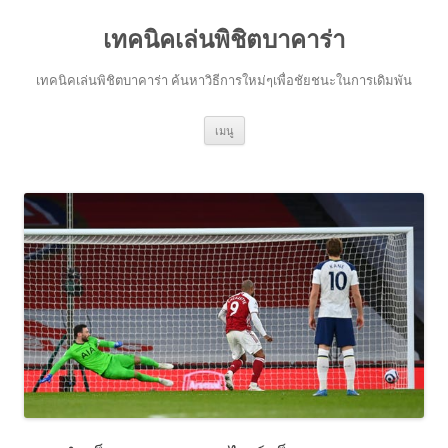
ข้าม
ไป
เทคนิคเล่นพิชิตบาคาร่า
ยัง
เนื้อหา
เทคนิคเล่นพิชิตบาคาร่า ค้นหาวิธีการใหม่ๆเพื่อชัยชนะในการเดิมพัน
เมนู