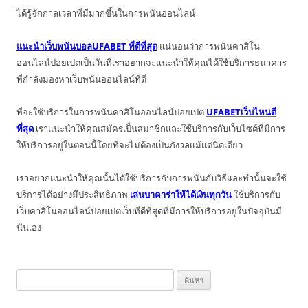
ได้รู้จักกาลเวลาที่มีมากขึ้นในการพนันออนไลน์​
แนะนำเว็บพนันบอลUFABET ที่ดีที่สุด
แน่นอนว่าการพนันคาสิโน
ออนไลน์ปอยเปตเป็นวันที่เราอยากจะแนะนำให้คุณได้ใช้บริการธนาคาร
ที่กำลังมองหาเว็บพนันออนไลน์ที่ดี
ที่จะใช้บริการในการพนันคาสิโนออนไลน์ปอยเปต
UFABETเว็บไหนดี
ที่สุด
เราแนะนำให้คุณสมัครเป็นสมาชิกและใช้บริการกับเว็บไซต์ที่มีการ
ให้บริการอยู่ในตอนนี้
โดยที่จะไม่ต้องเป็นกังวลแม้แต่นิดเดียว
เราอยากแนะนำให้คุณนั้นได้ใช้บริการกับการพนันกับวิธีและทำนั้นจะใช้
บริการได้อย่างมีประสิทธิภาพ
เล่นบาคาร่าให้ได้เงินทุกวัน
ใช้บริการกับ
เว็บคาสิโนออนไลน์ปอยเปตเว็บที่ดีที่สุดที่มีการให้บริการอยู่ในปัจจุบันมี
นั่นเอง
ค้นหา
สำหรับ: