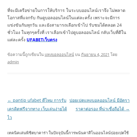
ที่จะมีเครือข่ายในการให้บริการ ในระบบออนไลน์เราจึง ไม่พลาด
โอกาสที่แจกรับ กันดูบอลออนไลน์ในแต่ละครั้ง เพราะจะมีการ
แข่งขันกันทุกวัน และยังสามารถเลือกเข้าไป รับชมได้ตลอด 24
ชั่วโมง ในทุกๆครั้งที่ เราเลือกเข้าไปดูบอลออนไลน์ กลับเว็บที่ดีใน
แต่ละครั้ง
UFABETเว็บตรง
ข้อความนี้ถูกเขียนใน
แทงบอลออนไลน์
บน
กันยายน 4, 2021
โดย
admin
เมนู
←
pantip ufabet ดีไหม การรับ
ปอยเปตแทงบอลออนไลน์ มีอัตรา
นำทาง
เครดิตฟรีจากทาง เว็บเล่นง่ายได้
ราคาต่อรอง ที่น่าเชื่อถือได้
→
เรื่อง
ไว
เทคนิคเล่นพิชิตบาคาร่า ในปัจจุบันนี้การพนันคาสิโนออนไลน์ปอยเปตใช้