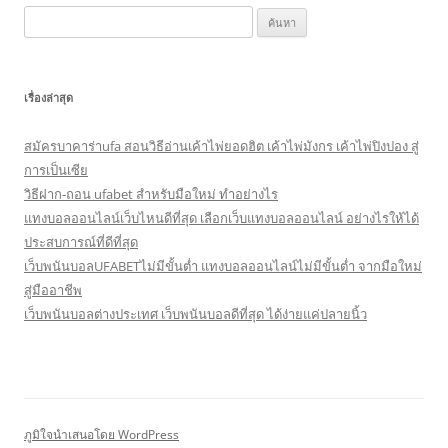
ค้นหา
สำหรับ:
เรื่องล่าสุด
สมัครบาคาร่าufa สอนวิธีอ่านเค้าไพ่ยอดฮิต เค้าไพ่มังกร เค้าไพ่ปิงปอง สู่
การเป็นเซีย
วิธีฝาก-ถอน ufabet สำหรับมือใหม่ ทำอย่างไร
แทงบอลออนไลน์เว็บไหนดีที่สุด เลือกเว็บแทงบอลออนไลน์ อย่างไรให้ได้
ประสบการณ์ที่ดีที่สุด
เว็บพนันบอลUFABETไม่มีขั้นต่ำ แทงบอลออนไลน์ไม่มีขั้นต่ำ จากมือใหม่
สู่มืออาชีพ
เว็บพนันบอลต่างประเทศ เว็บพนันบอลดีที่สุด ได้ง่ายแค่ปลายนิ้ว
ภูมิใจนำเสนอโดย WordPress