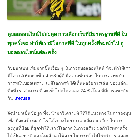
ดูบอลออนไลน์ไม่สะดุด การเลือกเว็บที่มีมาตรฐานที่ดี ใน
ทุกครั้งจะ ทำให้เรามีโอกาสที่ดี ในทุกครั้งที่จะเข้าไป ดู
บอลออนไลน์แต่ละครั้ง
กับยูฟ่าเบท เพิ่มมากขึ้นเรื่อย ๆ ในการดูบอลออนไลน์ ที่จะทำให้เรา
มีโอกาสเพิ่มมากขึ้น สำหรับผู้ที่ มีความชื่นชอบ ในการลงทุนกับ
การพนันบอลเพราะ จะมีโอกาสที่ ได้เห็นฟอร์มการเล่น ของแต่ละ
ทีมที่ เราสามารถที่ จะเข้าไปดูได้ตลอด 24 ชั่วโมง ที่มีการแข่งขัน
กัน
แทงบอล
จึงนำมาเป็นข้อมูล ที่จะนำมาวิเคราะห์ ให้ได้แนวทาง ในการลงทุน
เพื่อ ที่จะสร้างผลกำไร ได้อย่างไม่ยาก และมีความเสี่ยง ในการ
ลงทุนที่น้อย ที่สุดทำให้เรา มีโอกาสในการสร้าง ผลกำไรทุกๆครั้ง
ได้เป็นอย่างดี และไม่เสียค่าใช้จ่าย ในการเข้าไปใช้บริการ แต่ละ