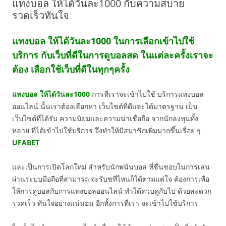
แทงบอล ให้ได้วันละ1000 กับความสบาย
รวดเร็วทันใจ
แทงบอล ให้ได้วันละ1000 ในการเลือกเข้าไปใช้
บริการ กับเว็บที่ดีในการดูบอลสด ในแต่ละครั้งเราจะ
ต้อง เลือกใช้เว็บที่ดีในทุกๆครั้ง
แทงบอล ให้ได้วันละ1000
การที่เราจะเข้าไปใช้ บริการแทงบอล
ออนไลน์ นั้นเราต้องเลือกหา เว็บไซต์ที่ดีและได้มาตรฐาน เป็น
เว็บไซต์ที่ได้รับ ความนิยมและความน่าเชื่อถือ จากนักลงทุนทั้ง
หลาย ที่ได้เข้าไปใช้บริการ จึงทำให้มีสมาชิกเพิ่มมากขึ้นเรื่อย ๆ
UFABET
และเป็นการเปิดโลกใหม่ สำหรับนักพนันบอล ที่ชื่นชอบในการเล่น
ผ่านระบบมือถือที่สามารถ จะรับชที่ไหนก็ได้ตามแต่ใจ ต้องการเพื่อ
ให้การดูบอล
กับการแทงบอลออนไลน์ ทำได้ควบคู่กับไป ด้วยสะดวก
รวดเร็ว ทันใจอย่างแน่นอน อีกทั้งการที่เรา จะเข้าไปใช้บริการ