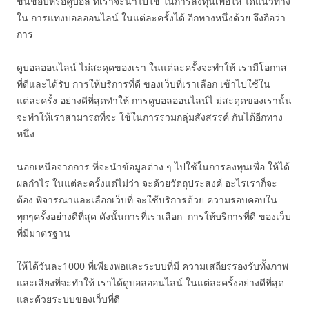
ชื่นชอบหรือคู่บอล ที่เราจะนำไปใช้ ในการลงทุนเพื่อให้ ได้แนวทาง
ใน การแทงบอลออนไลน์ ในแต่ละครั้งได้ อีกทางหนึ่งด้วย จึงถือว่า
การ
ดูบอลออนไลน์ ไม่สะดุดของเรา ในแต่ละครั้งจะทำให้ เรามีโอกาส
ที่ดีและได้รับ การให้บริการที่ดี ของเว็บที่เราเลือก เข้าไปใช้ใน
แต่ละครั้ง อย่างดีที่สุดทำให้ การดูบอลออนไลน์ไ ม่สะดุดของเรานั้น
จะทำให้เราสามารถที่จะ ใช้ในการรวมกลุ่มสังสรรค์ กันได้อีกทาง
หนึ่ง
นอกเหนือจากการ ที่จะนำข้อมูลต่าง ๆ ไปใช้ในการลงทุนเพื่อ ให้ได้
ผลกำไร ในแต่ละครั้งแต่ไม่ว่า จะด้วยวัตถุประสงค์ อะไรเราก็จะ
ต้อง พิจารณาและเลือกเว็บที่ จะใช้บริการด้วย ความรอบคอบใน
ทุกๆครั้งอย่างดีที่สุด
ดังนั้นการที่เราเลือก
การให้บริการที่ดี ของเว็บ
ที่มีมาตรฐาน
ให้ได้วันละ1000 ที่เพียงพอและระบบที่มี ความเสถียรรองรับทั้งภาพ
และเสียงที่จะทำให้ เราได้ดูบอลออนไลน์ ในแต่ละครั้งอย่างดีที่สุด
และด้วยระบบของเว็บที่ดี