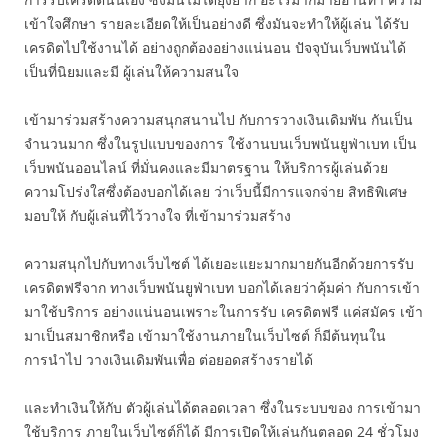
เข้าใจศึกษา รายละเอียดให้เป็นอย่างดี ซึ่งมันจะทำให้ผู้เล่น ได้รับ
เครดิตไปใช้งานได้ อย่างถูกต้องอย่างแน่นอน ปัจจุบันเว็บพนันได้
เป็นที่นิยมและมี ผู้เล่นให้ความสนใจ
เข้ามาร่วมสร้างความสนุกสนานไป กับการวางเงินเดิมพัน กันเป็น
จำนวนมาก ซึ่งในรูปแบบของการ ใช้งานบนเว็บพนันยูฟ่าเบท เป็น
เว็บพนันออนไลน์ ที่มั่นคงและมีมาตรฐาน ให้บริการผู้เล่นด้วย
ความโปร่งใสซึ่งต้องบอกได้เลย ว่าเว็บนี้มีการแจกจ่าย สิทธิพิเศษ
มอบให้ กับผู้เล่นที่ไว้วางใจ ที่เข้ามาร่วมสร้าง
ความสนุกไปกับทางเว็บไซต์ ได้เยอะแยะมากมายกันอีกด้วยการรับ
เครดิตฟรีจาก ทางเว็บพนันยูฟ่าเบท บอกได้เลยว่าคุ้มค่า กับการเข้า
มาใช้บริการ อย่างแน่นอนเพราะในการรับ เครดิตฟรี แค่สมัคร เข้า
มาเป็นสมาชิกหรือ เข้ามาใช้งานภายในเว็บไซต์ ก็มีต้นทุนใน
การนำไป วางเงินเดิมพันเพื่อ ต่อยอดสร้างรายได้
และทำเงินให้กับ ตัวผู้เล่นได้ตลอดเวลา ซึ่งในระบบของ การเข้ามา
ใช้บริการ ภายในเว็บไซต์ก็ได้ มีการเปิดให้เล่นกันตลอด 24 ชั่วโมง