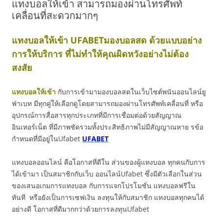
แทงบอลให้เข้า สามารถมองผ่านโทรศัพท์
เคลื่อนที่สะดวกมากๆ
แทงบอลให้เข้า UFABETมองบอลสด ด้วยแบบอย่าง
การให้บริการ ที่ไม่ทำให้คุณผิดหวังอย่างไม่ต้อง
สงสัย
แทงบอลให้เข้า
กับการเข้ามามองบอลสดในเว็บไซต์พนันออนไลน์ยู
ฟ่าเบท มีทุกคู่ให้เลือกดูโดยสามารถมองผ่านโทรศัพท์เคลื่อนที่ หรือ
อุปกรณ์การสื่อสารทุกประเภทที่มีการเชื่อมต่อด้วยสัญญาณ
อินเทอร์เน็ต ที่มีภาพชัดรวมทั้งประสิทธิภาพไม่มีสัญญาณหาย ร
ข้อ
กำหนดที่มีอยู่ในUfabet
UFABET
แทงบอลออนไลน์ คือโอกาสที่ดีใน ส่วนของผู้แทงบอล ทุกคนกับการ
ได้เข้ามา เป็นสมาชิกกับเว็บ ออนไลน์Ufabet ซึ่งมีตัวเลือกในส่วน
ของเสนอเกมการแทงบอล กับการแจกโปรโมชั่น แทงบอลฟรีใน
ทันที หรือยังเป็นการเซฟเงิน ลงทุนให้กับสมาชิก แทงบอลทุกคนได้
อย่างดี โอกาสที่ดีมากกว่าด้วยการลงทุนUfabet