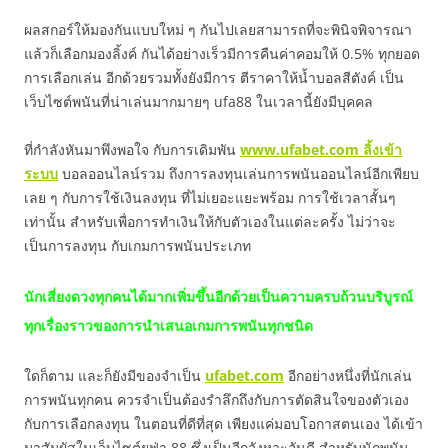
ผลสกอร์ให้มองกันแบบใหม่ ๆ กันไปเลยสามารถที่จะพินิจพิจารณา
แล้วก็เลือกมองลิ้งค์ กันได้อย่างเร็วมีการคืนค่าคอมให้ 0.5% ทุกยอด
การเลือกเล่น อีกด้วยรวมทั้งยังมีการ ตีราคาให้น้ำบอลสีตังค์ เป็น
เว็บไซต์พนันที่น่าเล่นมากมายๆ ufa88 ในเวลานี้ยังมีบุคคล
ที่กำลังหันมาพึงพอใจ กับการเดิมพัน
www.ufabet.com ลิ้งเข้า
ระบบ
บอลออนไลน์รวม ถึงการลงทุนเล่นการพนันออนไลน์อีกเพียบ
เลย ๆ กับการใช้เงินลงทุน ที่ไม่เยอะแยะพร้อม การใช้เวลาสั้นๆ
เท่านั้น สำหรับเพื่อการทำเงินให้กับตัวเองในแต่ละครั้ง ไม่ว่าจะ
เป็นการลงทุน กับเกมการพนันประเภท
นักเสี่ยงดว
งทุกคนได้มากเพิ่มขึ้นอีกด้วยเป็นความ
ครบถ้วนบริบูรณ์
ทุกเรื่องราวของการนำเสนอเกมการพนันทุกชนิด
ใดก็ตาม และก็ยังมีของจำเป็น
ufabet.com
อีกอย่างหนึ่งที่นักเล่น
การพนันทุกคน ควรจำเป็นต้องรำลึกถึงกับการตัดสินใจของตัวเอง
กับการเลือกลงทุน ในตอนที่ดีที่สุด เพียงแค่มอบโอกาสตนเอง ได้เข้า
มาสัมผัสในเว็บไซต์ยูฟ่า 88 ซึ่งเป็นอีกจังหวะอันดี สำหรับนักพนัน