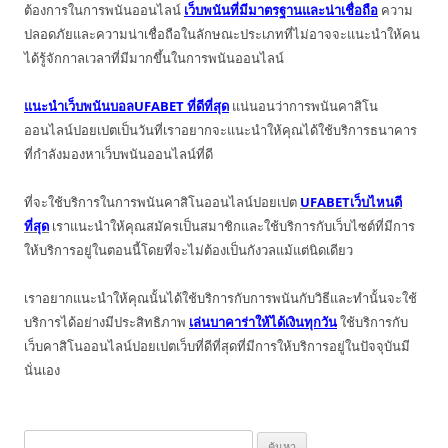
ต้องการในการพนันออนไลน์
เว็บพนันที่มีมาตรฐานและน่าเชื่อถือ
ความ
ปลอดภัยและความน่าเชื่อถือในลักษณะประเภทที่ไม่อาจจะแนะนำให้คน
ได้รู้จักกาลเวลาที่มีมากขึ้นในการพนันออนไลน์​
แนะนำเว็บพนันบอลUFABET ที่ดีที่สุด
แน่นอนว่าการพนันคาสิโน
ออนไลน์ปอยเปตเป็นวันที่เราอยากจะแนะนำให้คุณได้ใช้บริการธนาคาร
ที่กำลังมองหาเว็บพนันออนไลน์ที่ดี
ที่จะใช้บริการในการพนันคาสิโนออนไลน์ปอยเปต
UFABETเว็บไหนดี
ที่สุด
เราแนะนำให้คุณสมัครเป็นสมาชิกและใช้บริการกับเว็บไซต์ที่มีการ
ให้บริการอยู่ในตอนนี้
โดยที่จะไม่ต้องเป็นกังวลแม้แต่นิดเดียว
เราอยากแนะนำให้คุณนั้นได้ใช้บริการกับการพนันกับวิธีและทำนั้นจะใช้
บริการได้อย่างมีประสิทธิภาพ
เล่นบาคาร่าให้ได้เงินทุกวัน
ใช้บริการกับ
เว็บคาสิโนออนไลน์ปอยเปตเว็บที่ดีที่สุดที่มีการให้บริการอยู่ในปัจจุบันมี
นั่นเอง
ค้นหา