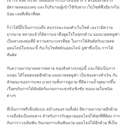
เข้าใจ สิ่งต่างๆได้ โดยมองจากโปรโมชั่นต่าง ๆ หรือมองได้จาก
อัตราผลตอบแทน และก็ปริมาณผู้เข้าใช้กับทาง เว็บไซต์ซึ่งมีมากไม่
น้อย เลยทีเดียวที่สุด
ก็ว่าได้นี้ก็เป็นการบ่งถึง สมรรถนะของตัวเว็บไซต์ เองว่ามีความ
มากมาย หลายแล้วก็มีความน่าดึงดูดใจในทุกๆด้าน มองมวยสดยูฟ่า
เป็นทางลงทุนที่มี ความครบวงจรที่สุด ในการได้สัมผัสกับมวยสด
ออนไลน์ในขณะนี้ กับเว็บไซต์พนันออนไลน์ ยูฟ่าซึ่งเป็น การได้
สัมผัส
กับความมากมายหลากหลาย ของสิ่งต่างๆกลุ่มนี้ และก็ยังเป็นการ
ลงทุน ได้โดยตลอดอีกด้วย มองมวยสดยูฟ่า เป็นช่องทางทำเงิน กับ
ลักษณะของการแทง มวยรวมทั้งการดูมวย ที่มีความล้ำยุคมากขึ้น
เรื่อยๆกับการได้สัมผัสกับเกมการแข่งขันชิงชัย ของมวยในชนิด
ต่างๆ
ที่เป็นการพรีเซ็นท์แบบ สม่ำเสมอรวมทั้งยัง มีความมากมายอีกด้วย
รวมถึงยังเป็นหนทาง สำหรับการรับดูมวยออนไลน์ได้ทุกที่ที่ต้อง การ
กับการวางเดิมพัน กับเกมการเดิมพันมวย ออนไลน์ได้อีกด้วย ที่เป็น