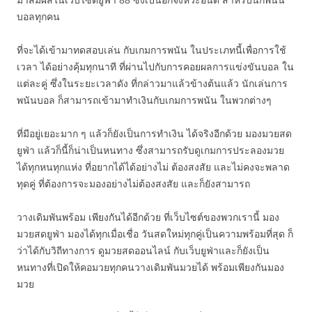
บอลทุกคน
ที่จะได้เข้ามาทดสอบเล่น กับเกมการพนัน ในประเภทนี้เพื่อการใช้
เวลา ได้อย่างคุ้มทุกนาที ที่ผ่านไปกับการคอยผลการแข่งขันบอล ใน
แต่ละคู่ ซึ่งในระยะเวลาดัง ที่กล่าวมาแล้วข้างต้นแล้ว นักเล่นการ
พนันบอล ก็สามารถเข้ามาทำเงินกับเกมการพนัน ในพวกต่างๆ
ที่มีอยู่เยอะมาก ๆ แล้วก็ยังเป็นการทำเงิน ได้จริงอีกด้วย มองมวยสด
ยูฟ่า แล้วก็นี้ก็น่าเป็นหนทาง ซึ่งสามารถรับดูเกมการประลองมวย
ได้ทุกหนทุกแห่ง ที่อยากได้ได้อย่างไม่ ต้องสงสัย และไม่คงจะพลาด
ทุดคู่ ที่ต้องการจะมองอย่างไม่ต้องสงสัย และก็ยังสามารถ
วางเดิมพันพร้อม เพียงกันได้อีกด้วย ที่เว็บไซต์ของพวกเรานี้ มอง
มวยสดยูฟ่า มองได้ทุกเมื่อเชื่อ วันสดใหม่ทุกคู่เป็นความพร้อมที่สุด ก็
ว่าได้กับวิถีทางการ ดูมวยสดออนไลน์ กับเว็บยูฟ่าและก็ยังเป็น
หนทางที่เปิดให้คอมวยทุกคนวางเดิมพันมวยได้ พร้อมเพียงกันมอง
มวย