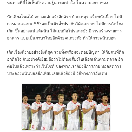
หนทางที่ชี้ให้เห็นถึงความรู้ความเข้าใจ ในความอยากของ
นักเสี่ยงโชคได้ อย่างแจ่มแจ้งอีกด้วย ด้วยเหตุว่าเว็บพนันนี้ จะไม่มี
การผ่านเอเจน ซี่ซึ่งจะเป็นตัวค้ำประกันได้เลยว่าจะไม่มีการฉ้อโกง
เกิด ขึ้นอย่างแน่แท้พนัน ได้แบบมือโปรและยัง มีการสร้างรายการ
อาหาร แบบเป็นภาษาไทยอีกด้วยจนกระทั่ง ทำให้การพนันบอล
เกิดเรื่องที่ง่ายอย่างยิ่งที่สุด รวมทั้งพร้อมจะตอบปัญหา ให้กับคนที่ติด
อกติดใจ กันอย่างดีเยี่ยมถือว่าไม่ต้องเสี่ยงไปเลือกเล่นตามตลาด อีก
ต่อไปแล้วเพราะว่าเว็บไซต์ ของพวกเราก็ยังมีการถ่าย ทอดสดการ
ประลองพนันบอลอีกเพียบเลยแล้วก็ยังมี วิถีทางการอัพเดท