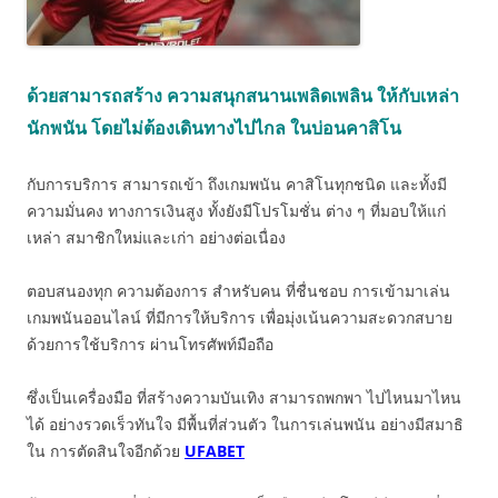
ด้วยสามารถสร้าง ความสนุกสนานเพลิดเพลิน ให้กับเหล่า
นักพนัน โดยไม่ต้องเดินทางไปไกล ในบ่อนคาสิโน
กับการบริการ สามารถเข้า ถึงเกมพนัน คาสิโนทุกชนิด และทั้งมี
ความมั่นคง ทางการเงินสูง ทั้งยังมีโปรโมชั่น ต่าง ๆ ที่มอบให้แก่
เหล่า สมาชิกใหม่และเก่า อย่างต่อเนื่อง
ตอบสนองทุก ความต้องการ สำหรับคน ที่ชื่นชอบ การเข้ามาเล่น
เกมพนันออนไลน์ ที่มีการให้บริการ เพื่อมุ่งเน้นความสะดวกสบาย
ด้วยการใช้บริการ ผ่านโทรศัพท์มือถือ
ซึ่งเป็นเครื่องมือ ที่สร้างความบันเทิง สามารถพกพา ไปไหนมาไหน
ได้ อย่างรวดเร็วทันใจ มีพื้นที่ส่วนตัว ในการเล่นพนัน อย่างมีสมาธิ
ใน การตัดสินใจอีกด้วย
UFABET