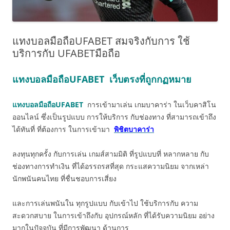
แทงบอลมือถือUFABET สมจริงกับการ ใช้
บริการกับ UFABETมือถือ
แทงบอลมือถือUFABET เว็บตรงที่ถูกกฏหมาย
แทงบอลมือถือUFABET
การเข้ามาเล่น เกมบาคาร่า ในเว็บคาสิโน
ออนไลน์ ซึ่งเป็นรูปแบบ การให้บริการ กับช่องทาง
ที่สามารถเข้าถึง
ได้ทันที่ ที่ต้องการ ในการเข้ามา
พิชิตบาคาร่า
ลงทุนทุกครั้ง กับการเล่น
เกมส์สามมิติ ที่รูปแบบที่ หลากหลาย กับ
ช่องทางการทำเงิน ที่ได้อรรถรสที่สุด
กระแสความนิยม จากเหล่า
นักพนันคนไทย ที่ชื่นชอบการเสี่ยง
และการเล่นพนันใน ทุกรูปแบบ กับเข้าไป ใช้บริการกับ ความ
สะดวกสบาย ในการเข้าถึงกับ อุปกรณ์หลัก ที่ได้รับความนิยม อย่าง
มากในปัจจุบัน ที่มีการพัฒนา ด้านการ