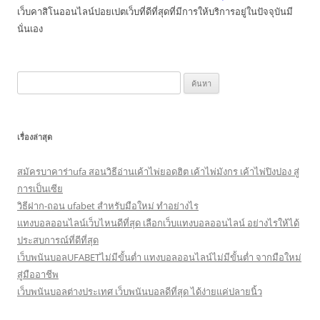
เว็บคาสิโนออนไลน์ปอยเปตเว็บที่ดีที่สุดที่มีการให้บริการอยู่ในปัจจุบันมี
นั่นเอง
ค้นหา
สำหรับ:
เรื่องล่าสุด
สมัครบาคาร่าufa สอนวิธีอ่านเค้าไพ่ยอดฮิต เค้าไพ่มังกร เค้าไพ่ปิงปอง สู่
การเป็นเซีย
วิธีฝาก-ถอน ufabet สำหรับมือใหม่ ทำอย่างไร
แทงบอลออนไลน์เว็บไหนดีที่สุด เลือกเว็บแทงบอลออนไลน์ อย่างไรให้ได้
ประสบการณ์ที่ดีที่สุด
เว็บพนันบอลUFABETไม่มีขั้นต่ำ แทงบอลออนไลน์ไม่มีขั้นต่ำ จากมือใหม่
สู่มืออาชีพ
เว็บพนันบอลต่างประเทศ เว็บพนันบอลดีที่สุด ได้ง่ายแค่ปลายนิ้ว