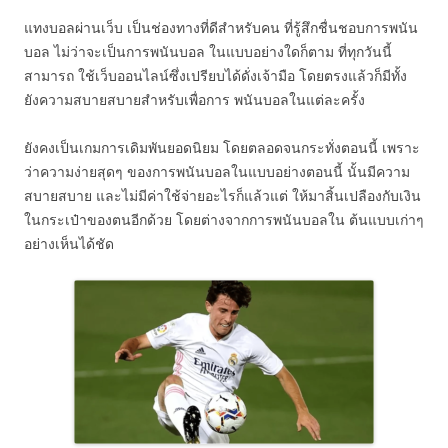
แทงบอลผ่านเว็บ เป็นช่องทางที่ดีสำหรับคน ที่รู้สึกชื่นชอบการพนัน
บอล ไม่ว่าจะเป็นการพนันบอล ในแบบอย่างใดก็ตาม ที่ทุกวันนี้
สามารถ ใช้เว็บออนไลน์ซึ่งเปรียบได้ดั่งเจ้ามือ โดยตรงแล้วก็มีทั้ง
ยังความสบายสบายสำหรับเพื่อการ พนันบอลในแต่ละครั้ง
ยังคงเป็นเกมการเดิมพันยอดนิยม โดยตลอดจนกระทั่งตอนนี้ เพราะ
ว่าความง่ายสุดๆ ของการพนันบอลในแบบอย่างตอนนี้ นั้นมีความ
สบายสบาย และไม่มีค่าใช้จ่ายอะไรก็แล้วแต่ ให้มาสิ้นเปลืองกับเงิน
ในกระเป๋าของตนอีกด้วย โดยต่างจากการพนันบอลใน ต้นแบบเก่าๆ
อย่างเห็นได้ชัด