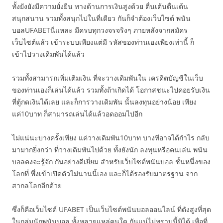
ทั้งยังยังมีความยั่งยืน ทางด้านการเงินสูงด้วย ตื่นเต้นตื่นเต้น
สนุกสนาน รวมทั้งสนุกไปในที่เดียว กันก็จำต้องเว็บไซต์ พนัน
บอลUFABETนี่แหละ มีครบทุกวงจรจริงๆ ภายหลังจากสมัคร
เว็บไซต์แล้ว เข้าระบบเพียงแต่มี รหัสของท่านเองเพียงเท่านี้ ก็
เข้าไปวางเดิมพันได้แล้ว
รวมทั้งสามารถเพิ่มเติมเงิน ที่จะวางเดิมพันใน เครดิตบัญชีในเว็บ
ของท่านเองก็เล่นได้แล้ว รวมทั้งถ้าเกิดได้ โอกาสชนะไปคอยรับเงิน
ที่ตู้กดเงินได้เลย และก็การวางเดิมพัน นั้นลงทุนอย่างน้อย เพียง
แค่10บาท ก็สามารถเล่นได้แล้วอดออมไปอีก
ไม่แน่นะบางครั้งเพียง แค่วางเดิมพัน10บาท บางทีอาจได้กำไร กลับ
มามากยิ่งกว่า ที่วางเดิมพันไปด้วย ทั้งยังนัก ลงทุนหรือคนเล่น พนัน
บอลคงจะรู้จัก กันอย่างดีเยี่ยม สำหรับเว็บไซต์พนันบอล ชั้นหนึ่งของ
โลกที่ พึ่งเข้าเปิดตัวไม่นานนี้เอง และก็ได้รองรับมาตรฐาน จาก
สากลโลกอีกด้วย
ซึ่งก็คือเว็บไซต์ UFABET เป็นเว็บไซต์พนันบอลออนไลน์ ที่ดังสูงที่สุด
ในกลุ่มนักพนันบอล ทั้งหลายแหล่คนใด กันแน่ไม่ทราบนี้มิได้ เพื่อที่