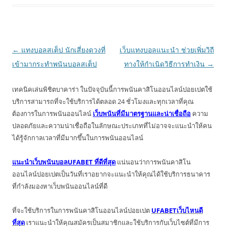
เมนู
←
แทงบอลสเต็ป นักเสี่ยงดวงที่
เว็บแทงบอลแนะนำ ช่วยเพิ่มวิถี
นำทาง
เข้ามากระทำพนันบอลสเต็ป
ทางให้กำเนิดวิธีการทำเงิน
→
เรื่อง
เทคนิคเล่นพิชิตบาคาร่า ในปัจจุบันนี้การพนันคาสิโนออนไลน์ปอยเปตใช้
บริการสามารถที่จะใช้บริการได้ตลอด 24 ชั่วโมงและทุกเวลาที่คุณ
ต้องการในการพนันออนไลน์
เว็บพนันที่มีมาตรฐานและน่าเชื่อถือ
ความ
ปลอดภัยและความน่าเชื่อถือในลักษณะประเภทที่ไม่อาจจะแนะนำให้คน
ได้รู้จักกาลเวลาที่มีมากขึ้นในการพนันออนไลน์​
แนะนำเว็บพนันบอลUFABET ที่ดีที่สุด
แน่นอนว่าการพนันคาสิโน
ออนไลน์ปอยเปตเป็นวันที่เราอยากจะแนะนำให้คุณได้ใช้บริการธนาคาร
ที่กำลังมองหาเว็บพนันออนไลน์ที่ดี
ที่จะใช้บริการในการพนันคาสิโนออนไลน์ปอยเปต
UFABETเว็บไหนดี
ที่สุด
เราแนะนำให้คุณสมัครเป็นสมาชิกและใช้บริการกับเว็บไซต์ที่มีการ