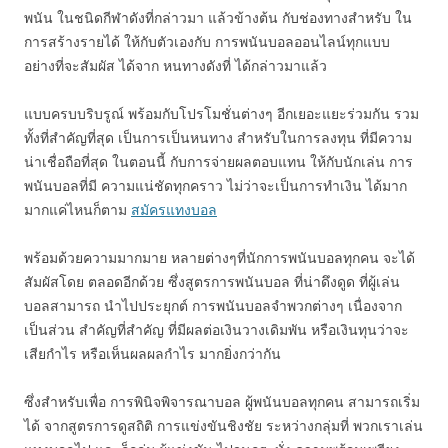
พนัน ในชนิดกีฬาดังที่กล่าวมา แล้วข้างต้น กับช่องทางสำหรับ ใน
การสร้างรายได้ ให้กับตัวเองกับ การพนันบอลออนไลน์ทุกแบบ
อย่างที่จะสัมผัส ได้จาก หนทางดังที่ ได้กล่าวมาแล้ว
แบบครบบริบรูณ์ พร้อมกับโปรโมชั่นต่างๆ อีกเยอะแยะร่วมกัน รวม
ทั้งที่สำคัญที่สุด เป็นการเป็นหนทาง สำหรับในการลงทุน ที่มีความ
น่าเชื่อถือที่สุด ในตอนนี้ กับการจ่ายผลตอบแทน ให้กับนักเล่น การ
พนันบอลที่มี ความแน่ชัดทุกคราว ไม่ว่าจะเป็นการทำเงิน ได้มาก
มากแค่ไหนก็ตาม
สมัครแทงบอล
พร้อมด้วยความมากมาย หลายต่างๆที่นักการพนันบอลทุกคน จะได้
สัมผัสโดย ตลอดอีกด้วย ซึ่งสูตรการพนันบอล ที่น่าดึงดูด ที่ผู้เล่น
บอลสามารถ นำไปประยุกต์ การพนันบอลจำพวกต่างๆ เนื่องจาก
เป็นส่วน สำคัญที่สำคัญ ที่มีผลต่อเงินวางเดิมพัน หรือเงินทุนว่าจะ
เสียกำไร หรือเห็นผลผลกำไร มากยิ่งกว่ากัน
ซึ่งสำหรับเพื่อ การพินิจพิจารณาบอล ผู้พนันบอลทุกคน สามารถเริ่ม
ได้ จากสูตรการดูสถิติ การแข่งขันชิงชัย ระหว่างกลุ่มที่ พวกเราเล่น