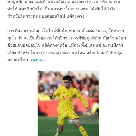
ข้อมูลที่ถูกต้อง แม่นยำแล้วก็อัพเดท ตลอดระยะเวลา ที่สามารถ
ทำให้ สมาชิกนำไป เป็นแถวทางในการลงทุน ได้เพื่อได้กำไร
สำหรับในการพนันบอลออนไลน์ แต่ละครั้ง
การที่พวกเราเลือก เว็บไซต์ที่ดีนั้น พวกเราก็จะต้องมองดู ให้หลาย
มุมไม่ว่า จะเป็นทั้งยังการให้บริการ การมีข้อมูลที่นำสมัยเร็ว พร้อม
ด้วยผลบอลย้อนไป สถิติต่างๆหรือ แม้กระทั้งผู้เล่นแต่ ละคนมีการ
เสี่ยง สำหรับในการลงเล่น มากน้อยแค่ไหน หรือเกิดผลดี กับกลุ่ม
มากแค่ไหน
แทงบอล