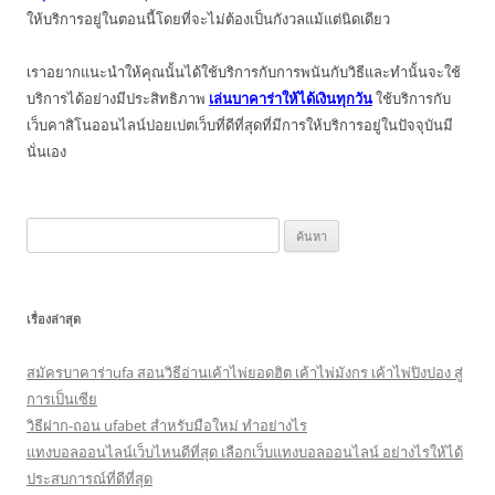
ให้บริการอยู่ในตอนนี้
โดยที่จะไม่ต้องเป็นกังวลแม้แต่นิดเดียว
เราอยากแนะนำให้คุณนั้นได้ใช้บริการกับการพนันกับวิธีและทำนั้นจะใช้
บริการได้อย่างมีประสิทธิภาพ
เล่นบาคาร่าให้ได้เงินทุกวัน
ใช้บริการกับ
เว็บคาสิโนออนไลน์ปอยเปตเว็บที่ดีที่สุดที่มีการให้บริการอยู่ในปัจจุบันมี
นั่นเอง
ค้นหา
สำหรับ:
เรื่องล่าสุด
สมัครบาคาร่าufa สอนวิธีอ่านเค้าไพ่ยอดฮิต เค้าไพ่มังกร เค้าไพ่ปิงปอง สู่
การเป็นเซีย
วิธีฝาก-ถอน ufabet สำหรับมือใหม่ ทำอย่างไร
แทงบอลออนไลน์เว็บไหนดีที่สุด เลือกเว็บแทงบอลออนไลน์ อย่างไรให้ได้
ประสบการณ์ที่ดีที่สุด