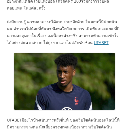
อย่างเห็นได้ชัด เว็บแทงบอล เครดิตฟรี 200รวมถึงการรับผล
ตอบแทน ในแต่ละครั้ง
ยังมีความรู้ ความสามารถได้แบบง่ายๆอีกด้วย ในตอนนี้มีนักพนัน
คน จำนวนไม่น้อยที่หันมา พึงพอใจกับเกมการ เดิมพันเยอะแยะ ที่มี
ความสะดุดตาในเรื่องของเนื้อหาต่างๆซึ่ง สามารถทำความเข้าใจ
ได้อย่างสะดวกสบาย ไม่ยุ่งยากและไม่สลับซับซ้อน
UFABET
UFABETมีอะไรบ้างเป็นการพรีเซ็นท์ ของเว็บไซต์พนันออนไลน์นี้ที่
มีความกระจ่างต่อ นักเสี่ยงดวงทุกคนเนื่องจากว่าเว็บไซต์พนัน