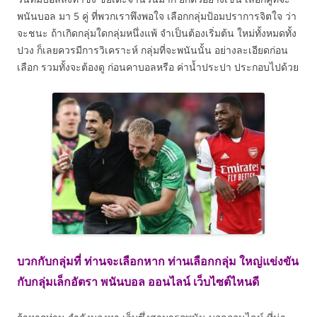
พนันบอล มา 5 คู่ ที่พวกเราพึงพอใจ เลือกกลุ่มป้อมปราการจิตใจ ว่า
จะชนะ ถ้าเกิดกลุ่มใดกลุ่มหนึ่งแพ้ จำเป็นต้องเริ่มต้น ใหม่ทั้งหมดทั้ง
ปวง ก็เลยควรมีการวิเคราะห์ กลุ่มที่จะพนันนั้น อย่างละเอียดก่อน
เลือก รวมทั้งจะต้องดู ก่อนคาบอลหรือ ค่าน้ำประปา ประกอบไปด้วย
บวกกับกลุ่มที่ ท่านจะเลือกหาก ท่านเลือกกลุ่ม ใหญ่แข่งขัน
กับกลุ่มเล็กอัตรา พนันบอล ออนไลน์ เว็บไซต์ไหนดี