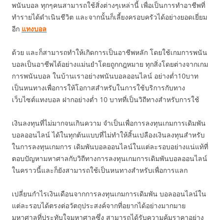
พนันบอล ทุกๆคนสามารถใช้สิ่งต่างๆเหล่านี้ เพื่อเป็นการทำอาชีพที่
ทำรายได้ดำเนินชีวิต และจากนั้นก็เลี้ยงครอบครัวได้อย่างยอดเยี่ยม
อีก
แทงบอล
ด้วย และก็สามารถทำให้เกิดการเป็นอาชีพหลัก โดยใช้เกมการพนัน
บอลเป็นอาชีพได้อย่างแม่นยำโดยถูกกฎหมาย ทุกสิ่งโดยต่างจากเกม
การพนันบอล ในบ้านเราอย่างพนันบอลออนไลน์ อย่างต่ำ10บาท
เป็นหนทางเพื่อการให้โอกาสสำหรับในการใช้บริการกับทาง
เว็บไซต์แทงบอล ฝากอย่างต่ำ 10 บาทที่เป็นวิถีทางสำหรับการใช้
เงินลงทุนที่ไม่มากจนเกินความ จำเป็นเพื่อการลงทุนเกมการเดิมพัน
บอลออนไลน์ ได้ในทุกต้นแบบที่ไม่ทำให้สิ้นเปลืองเงินลงทุนสำหรับ
ในการลงทุนเกมการ เดิมพันบอลออนไลน์ในแต่ละรอบอย่างแน่แท้ที่
ตอบปัญหามหาศาลกับวิถีทางการลงทุนเกมการเดิมพันบอลออนไลน์
ในคราวนี้และก็ยังสามารถใช้เป็นหนทางสำหรับเพื่อการแลก
เปลี่ยนกำไรเงินเดือนจากการลงทุนเกมการเดิมพัน บอลออนไลน์ใน
แต่ละรอบได้ตรงต่อวัตถุประสงค์จากที่อยากได้อย่างมากมาย
มหาศาลที่ประทับใจมหาศาลซึ่ง สามารถได้รับความคุ้มราคาอย่าง