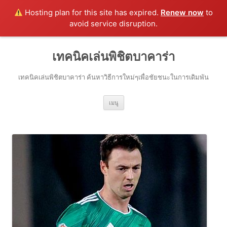
Hosting plan for this site has expired.
Renew now
to
avoid service disruption.
ข้าม
ไป
เทคนิคเล่นพิชิตบาคาร่า
ยัง
เนื้อหา
เทคนิคเล่นพิชิตบาคาร่า ค้นหาวิธีการใหม่ๆเพื่อชัยชนะในการเดิมพัน
เมนู