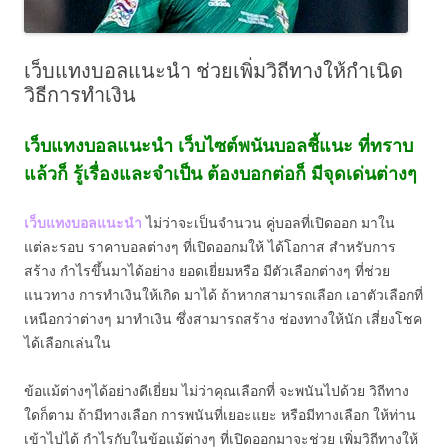
เว็บแทงบอลแนะนำ ช่วยเพิ่มวิถีทางให้กำเนิด
วิธีการทำเงิน
เว็บแทงบอลแนะนำ เว็บไซต์พนันบอลชี้แนะ ที่ทราบ
แล้วก็ รู้เรื่องและจำเป็น ต้องบอกต่อก็ มีจุดเด่นต่างๆ
เว็บแทงบอลแนะนำ
ไม่ว่าจะเป็นจำนวน คู่บอลที่เปิดออก มาใน
แต่ละรอบ ราคาบอลต่างๆ ที่เปิดออกมให้ ได้โอกาส สำหรับการ
สร้าง กำไรขึ้นมาได้อย่าง ยอดเยี่ยมหรือ มีตัวเลือกต่างๆ ที่ช่วย
แนวทาง การทำเงินให้เกิด มาได้ ถ้าหากสามารถเลือก เอาตัวเลือกที่
เหนือกว่าต่างๆ มาทำเงิน ซึ่งสามารถสร้าง ช่องทางให้นัก เสี่ยงโชค
ได้เลือกเล่นใน
ข้อแม้ต่างๆได้อย่างดีเยี่ยม ไม่ว่าคุณเลือกที่ จะพนันไปด้วย วิถีทาง
ใดก็ตาม ถ้ามีทางเลือก การพนันที่เยอะแยะ หรือมีทางเลือก ให้ท่าน
เข้าไปได้ กำไรกับในข้อแม้ต่างๆ ที่เปิดออกมาจะช่วย เพิ่มวิถีทางให้