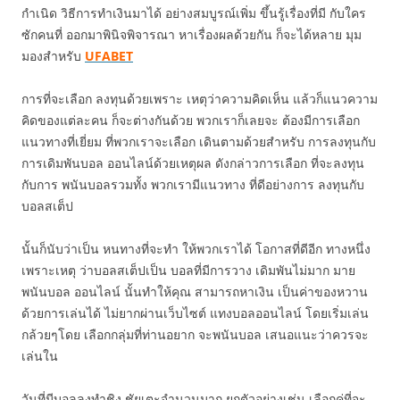
กำเนิด วิธีการทำเงินมาได้ อย่างสมบูรณ์เพิ่ม ขึ้นรู้เรื่องที่มี กับใคร
ซักคนที่ ออกมาพินิจพิจารณา หาเรื่องผลด้วยกัน ก็จะได้หลาย มุม
มองสำหรับ
UFABET
การที่จะเลือก ลงทุนด้วยเพราะ เหตุว่าความคิดเห็น แล้วก็แนวความ
คิดของแต่ละคน ก็จะต่างกันด้วย พวกเราก็เลยจะ ต้องมีการเลือก
แนวทางที่เยี่ยม ที่พวกเราจะเลือก เดินตามด้วยสำหรับ การลงทุนกับ
การเดิมพันบอล ออนไลน์ด้วยเหตุผล ดังกล่าวการเลือก ที่จะลงทุน
กับการ พนันบอลรวมทั้ง พวกเรามีแนวทาง ที่ดีอย่างการ ลงทุนกับ
บอลสเต็ป
นั้นก็นับว่าเป็น หนทางที่จะทำ ให้พวกเราได้ โอกาสที่ดีอีก ทางหนึ่ง
เพราะเหตุ ว่าบอลสเต็ปเป็น บอลที่มีการวาง เดิมพันไม่มาก มาย
พนันบอล ออนไลน์ นั้นทำให้คุณ สามารถหาเงิน เป็นค่าของหวาน
ด้วยการเล่นได้ ไม่ยากผ่านเว็บไซต์ แทงบอลออนไลน์ โดยเริ่มเล่น
กล้วยๆโดย เลือกกลุ่มที่ท่านอยาก จะพนันบอล เสนอแนะว่าควรจะ
เล่นใน
วันที่มีบอลลงทำชิง ชัยเตะจำนวนมาก ยกตัวอย่างเช่น เลือกคู่ที่จะ