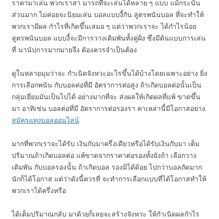
ราคามาเล่น พวกเราสา มารถที่จะเล่นได้หลาย ๆ แบบ แม้กระนั้น
ส่วนมาก ไม่ค่อยจะนิยมเล่น บอลแบบงี้กัน สูตรพนันบอล ที่จะทำให้
พวกเรามีผล กำไรที่เกิดขึ้นเสมอ ๆ แต่ว่าพวกเราจะ ได้กำไรน้อย
สูตรพนันบอล แบบงี้จะมีการวางเดิมพันทั้งคู่ฝั่ง ซึ่งมีต้นแบบการเล่น
ที่ นานัปการมากมายจึง ต้องควรจำเป็นต้อง
ดูในหลายมุมว่าจะ กำเนิดจังหวะอะไรขึ้นได้บ้าง
โดยเฉพาะอย่าง ยิ่ง
การเลือกพนัน กับบอลต่อที่มี อัตราการต่อสูง ถ้าเกิดบอลต่อนั้นเป็น
กลุ่มเยี่ยมมันเป็นไปได้ อย่างมากที่จะ ส่งผลให้เกิดผลที่แพ้ ขาดขึ้น
มา อาทิเช่น บอลต่อที่มี อัตราการต่อรองรา คาเหล่านี้มีโอกาสอย่าง
สมัครแทงบอลออนไลน์
มากที่พวกเราจะได้รับ เงินกับมาครึ่งเดียว
หรือได้รับเงินกับมา เต็ม
ปริมาณถ้าเกิดบอลต่อ แพ้ขาดจากราคาต่อรอง
ทั้งยังถ้า เลือกวาง
เดิมพัน กับบอลรองนั้น ถ้าเกิดบอล รองมิได้ด้อย ไปกว่าบอลถัดมาก
นักก็ได้โอกาส แต่ว่าดังนี้ควรที่ จะทำการเลือกแบบที่ได้โอกาสทำให้
พวกเราได้ครึ่งหรือ
ได้เต็มปริมาณกลับ มาด้วยก็เลยจะสร้างจังหวะ ให้กำเนิดผลกำไร