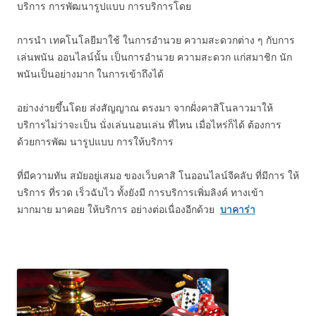
บริการ การพัฒนารูปแบบ การบริการโดย
การนำ เทคโนโลยีมาใช้ ในการอำนวย ความสะดวกต่าง ๆ กับการ
เล่นพนัน ออนไลน์นั้น เป็นการอำนวย ความสะดวก แก่สมาชิก นัก
พนันเป็นอย่างมาก ในการเข้าถึงได้
อย่างง่ายขึ้นโดย ส่งสัญญาณ ตรงมา จากฝั่งคาสิโนลาวมาให้
บริการไม่ว่าจะเป็น นั่งเล่นนอนเล่น ที่ไหน เมื่อไหร่ก็ได้ ต้องการ
ด้วยการพัฒ นารูปแบบ การให้บริการ
ที่มีความทัน สมัยอยู่เสมอ ของเว็บคาสิ โนออนไลน์จีคลับ ที่มีการ ให้
บริการ ที่รวด เร็วฉับไว ทั้งยังมี การบริการเพิ่มลิงค์ ทางเข้า
มากมาย มาคอย ให้บริการ อย่างต่อเนื่องอีกด้วย
บาคาร่า