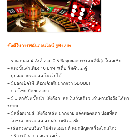
ข้อดีในการพนันออนไลน์ ยูฟ่าเบท
– ราคาบอล 4 ตังค์ คอม 0.5 % ทุกยอดการเล่นดีที่สุดในเอเชีย
– แทงขั้นต่ำเพียง 10 บาท สเต็ปเริ่มต้น 2 คู่
– ดูบอลถ่ายทอดสด ในเว็บได้
– มีบอลเปิดให้ เลือกเดิมพันมากกว่า SBOBET
– มวยไทยเปิดยกต่อยก
– มี 3 คาสิโนชั้นนำ ให้เลือก เล่นในเว็บเดียว เล่นผ่านมือถือ ได้ทุก
ระบบ
– มีสล็อตเกมส์ ให้เลือกเล่น มากมาย แจ็คพอตแตก บ่อยที่สุด
– ไก่ชนถ่ายทอดสด จากสนามทั่วเอเชีย
– เล่นตรงกับบริษัท ไม่ผ่านเอเย่นต์ หมดปัญหาเรื่องโดนโกง
– บริการดี ฝาก-ถอน รวดเร็ว