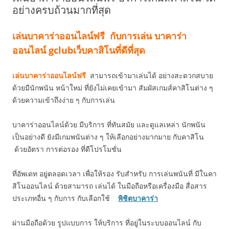
อย่างครบถ้วนมากที่สุด
เล่นบาคาร่าออนไลน์ฟรี กับการเล่น บาคาร่า
ออนไลน์ gclubเว็บคาสิโนที่ดีที่สุด
เล่นบาคาร่าออนไลน์ฟรี
สามารถเข้ามาเล่นได้ อย่างสะดวกสบาย
ด้วยมีนักพนัน หน้าใหม่ ที่ยังไม่เคยเข้ามา สัมผัสเกมส์คาสิโนต่าง ๆ
ด้วยความเข้าถึงง่าย ๆ กับการเล่น
บาคาร่าออนไลน์
ด้วย มีบริการ ที่ทันสมัย และดูแลเหล่า นักพนัน
เป็นอย่างดี ยังมีเกมพนันต่าง ๆ ให้เลือกอย่างมากมาย กับคาสิโน
ด้วยอัตรา การต่อรอง ที่ดีโปรโมชั่น
ที่อัพเดท อยู่ตลอดเวลา
เพื่อให้รอง รับสำหรับ การเล่นพนันที่ มีในคา
สิโนออนไลน์ ด้วยสามารถ เล่นได้ ในมือถือหรือเครื่องมือ สื่อสาร
ประเภทอื่น ๆ กับการ กับเลือกใช้
พิชิตบาคาร่า
ผ่านมือถือด้วย รูปแบบการ ให้บริการ ที่อยู่ในระบบออนไลน์ กับ