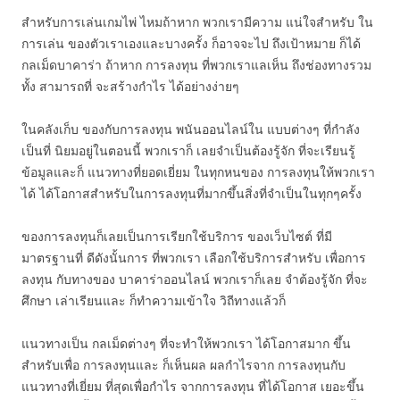
สำหรับการเล่นเกมไพ่ ไหมถ้าหาก พวกเรามีความ แน่ใจสำหรับ ใน
การเล่น ของตัวเราเองและบางครั้ง ก็อาจจะไป ถึงเป้าหมาย ก็ได้
กลเม็ดบาคาร่า ถ้าหาก การลงทุน ที่พวกเราแลเห็น ถึงช่องทางรวม
ทั้ง สามารถที่ จะสร้างกำไร ได้อย่างง่ายๆ
ในคลังเก็บ ของกับการลงทุน พนันออนไลน์ใน แบบต่างๆ ที่กำลัง
เป็นที่ นิยมอยู่ในตอนนี้ พวกเราก็ เลยจำเป็นต้องรู้จัก ที่จะเรียนรู้
ข้อมูลและก็ แนวทางที่ยอดเยี่ยม ในทุกหนของ การลงทุนให้พวกเรา
ได้ ได้โอกาสสำหรับในการลงทุนที่มากขึ้นสิ่งที่จำเป็นในทุกๆครั้ง
ของการลงทุนก็เลยเป็นการเรียกใช้บริการ ของเว็บไซต์ ที่มี
มาตรฐานที่ ดีดังนั้นการ ที่พวกเรา เลือกใช้บริการสำหรับ เพื่อการ
ลงทุน กับทางของ บาคาร่าออนไลน์ พวกเราก็เลย จำต้องรู้จัก ที่จะ
ศึกษา เล่าเรียนและ ก็ทำความเข้าใจ วิถีทางแล้วก็
แนวทางเป็น กลเม็ดต่างๆ ที่จะทำให้พวกเรา ได้โอกาสมาก ขึ้น
สำหรับเพื่อ การลงทุนและ ก็เห็นผล ผลกำไรจาก การลงทุนกับ
แนวทางที่เยี่ยม ที่สุดเพื่อกำไร จากการลงทุน ที่ได้โอกาส เยอะขึ้น