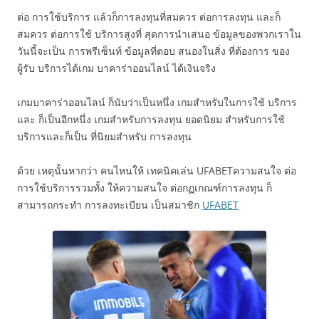
ต่อ การใช้บริการ แล้วก็การลงทุนที่สมควร ต่อการลงทุน และก็
สมควร ต่อการใช้ บริการสูงที่ สุดการนำเสนอ ข้อมูลของพวกเราใน
วันนี้จะเป็น การพรีเซ็นท์ ข้อมูลที่ตอบ สนองในสิ่ง ที่ต้องการ ของ
ผู้รับ บริการได้เกม บาคาร่าออนไลน์ ได้เงินจริง
เกมบาคาร่าออนไลน์ ก็นับว่าเป็นหนึ่ง เกมสำหรับในการใช้ บริการ
และ ก็เป็นอีกหนึ่ง เกมสำหรับการลงทุน ยอดนิยม สำหรับการใช้
บริการและก็เป็น ที่นิยมสำหรับ การลงทุน
ด้วย เหตุนั้นหากว่า คนไหนให้ เทคนิคเล่น UFABETความสนใจ ต่อ
การใช้บริการรวมทั้ง ให้ความสนใจ ต่อกฏเกณฑ์การลงทุน ก็
สามารถกระทำ การลงทะเบียน เป็นสมาชิก
UFABET