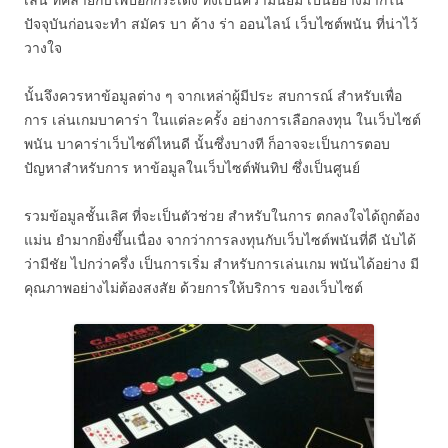
ปัจจุบันก่อนจะทำ สมัคร บา ค้าง ร่า ออนไลน์ เว็บไซต์พนัน ที่น่าไว้
วางใจ
นั้นจึงควรหาข้อมูลต่าง ๆ จากเหล่าผู้มีประ สบการณ์ สำหรับเพื่อ
การ เล่นเกมบาคาร่า ในแต่ละครั้ง อย่างการเลือกลงทุน ในเว็บไซต์
พนัน บาคาร่าเว็บไซต์ไหนดี นั้นซึ่งบางที ก็อาจจะเป็นการตอบ
ปัญหาสำหรับการ หาข้อมูลในเว็บไซต์พันทิป ซึ่งเป็นศูนย์
รวมข้อมูลชั้นเลิศ ที่จะเป็นตัวช่วย สำหรับในการ ตกลงใจได้ถูกต้อง
แม่น ยำมากยิ่งขึ้นเนื่อง จากว่าการลงทุนกับเว็บไซต์พนันที่ดี นับได้
ว่ามีชัย ไปกว่าครึ่ง เป็นการเริ่ม สำหรับการเล่นเกม พนันได้อย่าง มี
คุณภาพอย่างไม่ต้องสงสัย ด้วยการให้บริการ ของเว็บไซต์