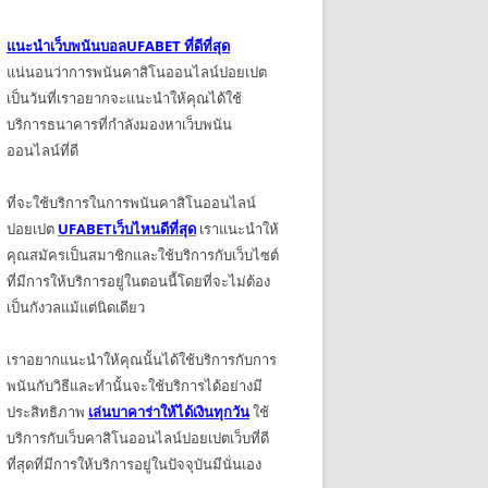
แนะนำเว็บพนันบอลUFABET ที่ดีที่สุด
แน่นอนว่าการพนันคาสิโนออนไลน์ปอยเปต
เป็นวันที่เราอยากจะแนะนำให้คุณได้ใช้
บริการธนาคารที่กำลังมองหาเว็บพนัน
ออนไลน์ที่ดี
ที่จะใช้บริการในการพนันคาสิโนออนไลน์
ปอยเปต
UFABETเว็บไหนดีที่สุด
เราแนะนำให้
คุณสมัครเป็นสมาชิกและใช้บริการกับเว็บไซต์
ที่มีการให้บริการอยู่ในตอนนี้
โดยที่จะไม่ต้อง
เป็นกังวลแม้แต่นิดเดียว
เราอยากแนะนำให้คุณนั้นได้ใช้บริการกับการ
พนันกับวิธีและทำนั้นจะใช้บริการได้อย่างมี
ประสิทธิภาพ
เล่นบาคาร่าให้ได้เงินทุกวัน
ใช้
บริการกับเว็บคาสิโนออนไลน์ปอยเปตเว็บที่ดี
ที่สุดที่มีการให้บริการอยู่ในปัจจุบันมีนั่นเอง