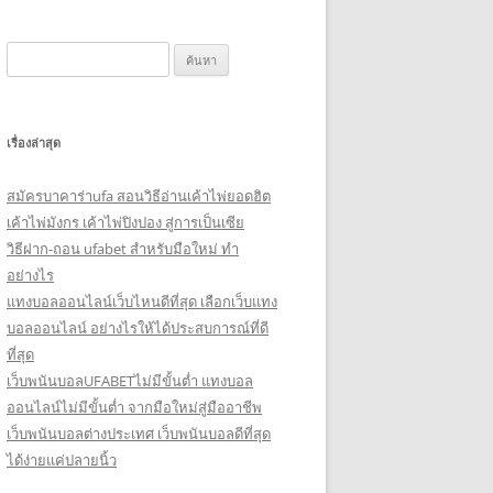
ค้นหา
สำหรับ:
เรื่องล่าสุด
สมัครบาคาร่าufa สอนวิธีอ่านเค้าไพ่ยอดฮิต
เค้าไพ่มังกร เค้าไพ่ปิงปอง สู่การเป็นเซีย
วิธีฝาก-ถอน ufabet สำหรับมือใหม่ ทำ
อย่างไร
แทงบอลออนไลน์เว็บไหนดีที่สุด เลือกเว็บแทง
บอลออนไลน์ อย่างไรให้ได้ประสบการณ์ที่ดี
ที่สุด
เว็บพนันบอลUFABETไม่มีขั้นต่ำ แทงบอล
ออนไลน์ไม่มีขั้นต่ำ จากมือใหม่สู่มืออาชีพ
เว็บพนันบอลต่างประเทศ เว็บพนันบอลดีที่สุด
ได้ง่ายแค่ปลายนิ้ว