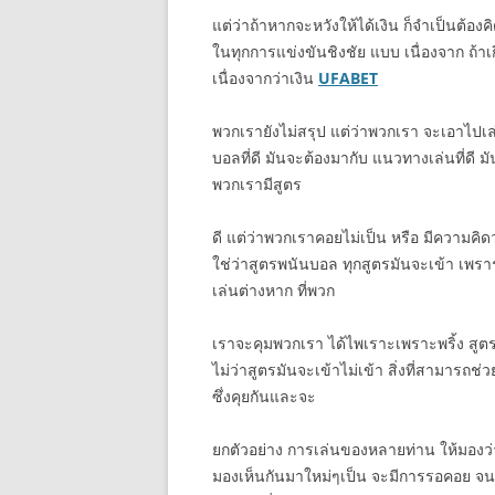
แต่ว่าถ้าหากจะหวังให้ได้เงิน ก็จำเป็นต้อ
ในทุกการแข่งขันชิงชัย แบบ เนื่องจาก ถ้าเก
เนื่องจากว่าเงิน
UFABET
พวกเรายังไม่สรุป แต่ว่าพวกเรา จะเอาไปเล่นกับ
บอลที่ดี มันจะต้องมากับ แนวทางเล่นที่ดี ม
พวกเรามีสูตร
ดี แต่ว่าพวกเราคอยไม่เป็น หรือ มีความคิด
ใช่ว่าสูตรพนันบอล ทุกสูตรมันจะเข้า เพรา
เล่นต่างหาก ที่พวก
เราจะคุมพวกเรา ได้ไพเราะเพราะพริ้ง สูต
ไม่ว่าสูตรมันจะเข้าไม่เข้า สิ่งที่สามาร
ซึ่งคุยกันและจะ
ยกตัวอย่าง การเล่นของหลายท่าน ให้มองว
มองเห็นกันมาใหม่ๆเป็น จะมีการรอคอย จนถึงเชื