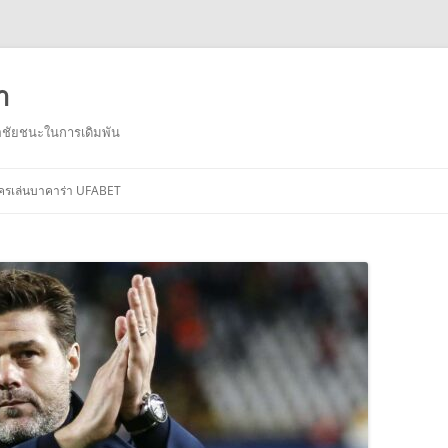
า
ื่อชัยชนะในการเดิมพัน
ัครเล่นบาคาร่า UFABET