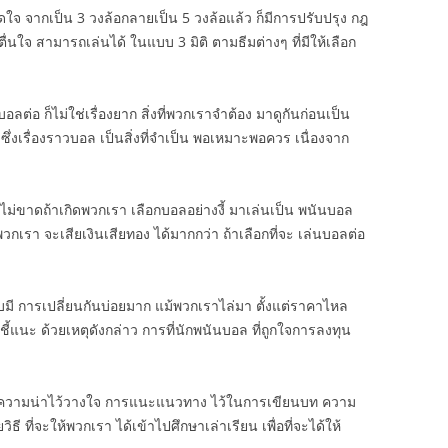
ูดใจ จากเป็น 3 วงล้อกลายเป็น 5 วงล้อแล้ว ก็มีการปรับปรุง กฎ
ตื่นใจ สามารถเล่นได้ ในแบบ 3 มิติ ตามธีมต่างๆ ที่มีให้เลือก
ลต่อ ก็ไม่ใช่เรื่องยาก สิ่งที่พวกเราจำต้อง มาดูกันก่อนเป็น
 ซึ่งเรื่องราวบอล เป็นสิ่งที่จำเป็น พอเหมาะพอควร เนื่องจาก
 ไม่ขาดถ้าเกิดพวกเรา เลือกบอลอย่างงี้ มาเล่นเป็น พนันบอล
พวกเรา จะเสียเงินเสียทอง ได้มากกว่า ถ้าเลือกที่จะ เล่นบอลต่อ
ี การเปลี่ยนกันบ่อยมาก แม้พวกเราไล่มา ตั้งแต่ราคาไหล
ี้แนะ ด้วยเหตุดังกล่าว การที่นักพนันบอล ที่ถูกใจการลงทุน
 ที่มีความน่าไว้วางใจ การแนะแนวทาง ไว้ในการเขียนบท ความ
 ที่จะให้พวกเรา ได้เข้าไปศึกษาเล่าเรียน เพื่อที่จะได้ให้