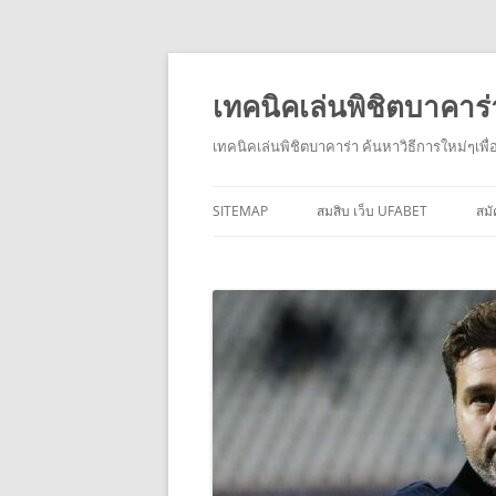
ข้าม
ไป
ยัง
เทคนิคเล่นพิชิตบาคาร่
เนื้อหา
เทคนิคเล่นพิชิตบาคาร่า ค้นหาวิธีการใหม่ๆเพ
SITEMAP
สมสิบ เว็บ UFABET
สม