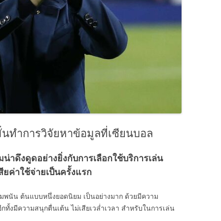
่นทำการวิจัยหาข้อมูลที่เซียนบอล
่าดึงดูดอย่างยิ่งกับการเลือกใช้บริการเล่น
ียค่าใช้จ่ายเป็นครั้งแรก
กมพนัน ต้นแบบหนึ่งยอดนิยม เป็นอย่างมาก ด้วยมีความ
ทั้งมีความสนุกตื่นเต้น ไม่เสียเวล่ำเวลา สำหรับในการเล่น