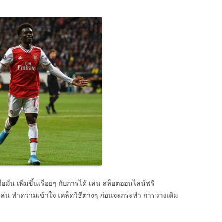
มั่น เพิ่มขึ้นเรื่อยๆ กับการได้ เล่น สล็อตออนไลน์ฟรี
เล่น ทำความเข้าใจ เคล็ดวิธีต่างๆ ก่อนจะกระทำ การวางเดิม