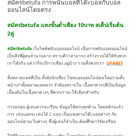
สมัครbetufa การพนันบอลที่โต๊ะบอลกับบอล
ออนไลน์โดยตรง
สมัครbetufa แทงขั้นต่ำเพียง 10บาท สเต็ปเริ่มต้น
2คู่
สมัครbetufa
เว็บไซต์พนันบอลออนไลน์ เมื่อการพนันบอลออนไลน์
เป็นสิ่งที่ผู้คนจำนวนมาก ทราบดีว่าสามารถ สร้างรายได้ให้กับพวก
เราได้จริง แต่ว่าก็จะมีการเสี่ยง อยู่บ้าง รวมทั้งพวกเรา
UFABET
ทั้งหลายแหล่ที่เป็น ทั้งยังนักเสี่ยง โชคบอลออนไลน์คนใหม่รวมทั้ง
หน้าเก่าทั้งหลายแหล่ควร จำต้องทราบใน เนื้อหาต่างๆที่เป็นข้อมูล
เบื้องต้นในเนื้อหาต่างๆ ที่พวกเราจะใช้เลือกสำหรับ
การลงทุน ผู้เล่นควรจะเรียน ข้อมูลให้ครบทุกด้าน โดยหลักๆแล้ว
การ เล่นบอลจะเล่นได้ 2 แบบ เป็นแทงตามโต๊ะบอลต่างๆ กับ
ออนไลน์ตามเว็บต่างๆ ซึ่งผู้เล่นก็จำเป็น ต้องศึกษาวิจัยเปรียบ
ให้ดีถึงจุดเด่น จุดอ่อน ที่จะเผชิญ โดยหลักๆแล้ว พวกเราจะมานำ