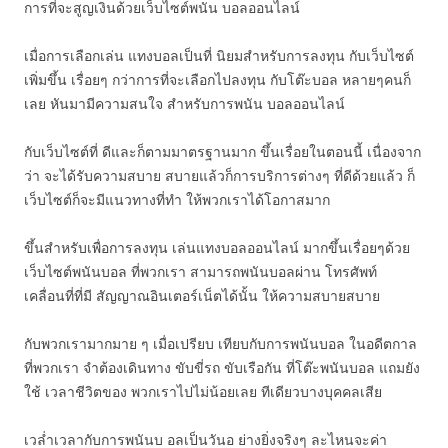
การที่จะสูญเงินด้วยเว็บไซต์พนัน บอลออนไลน์
เมื่อการเลือกเล่น แทงบอลเป็นที่ นิยมสำหรับการลงทุน กับเว็บไซต์
เพิ่มขึ้น เรื่อยๆ กว่าการที่จะเลือกไปลงทุน กับโต๊ะบอล หลายๆคนก็
เลย หันมามีความสนใจ สำหรับการพนัน บอลออนไลน์
กับเว็บไซต์ที่ ดีและก็ตามมาตรฐานมาก ขึ้นเรื่อยในตอนนี้ เนื่องจาก
ว่า จะได้รับความสบาย สบายแล้วก็การบริการต่างๆ ที่ดีด้วยแล้ว ก็
เว็บไซต์ก็จะมีแนวทางที่ทำ ให้พวกเราได้โอกาสมาก
ขึ้นสำหรับเพื่อการลงทุน เล่นแทงบอลออนไลน์ มากขึ้นเรื่อยๆด้วย
เว็บไซต์พนันบอล ที่พวกเรา สามารถพนันบอลผ่าน โทรศัพท์
เคลื่อนที่ที่มี สัญญาณอินเตอร์เน็ตได้นั้น ให้ความสบายสบาย
กับพวกเรามากมาย ๆ เมื่อเปรียบ เทียบกับการพนันบอล ในอดีตกาล
ที่พวกเรา จำต้องเดินทาง ขับขี่รถ ขับเรือกัน ที่โต๊ะพนันบอล แถมยัง
ใช้ เวลาชีวิตของ พวกเราไปไม่น้อยเลย ทีเดียวบางบุคคลเสีย
เวล่ำเวลากับการพนันบ อลเป็นวันอ ย่างยิ่งจริงๆ ละไหนจะค่า