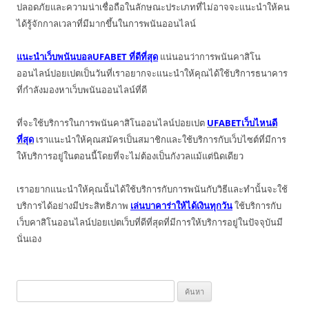
ปลอดภัยและความน่าเชื่อถือในลักษณะประเภทที่ไม่อาจจะแนะนำให้คน
ได้รู้จักกาลเวลาที่มีมากขึ้นในการพนันออนไลน์​
แนะนำเว็บพนันบอลUFABET ที่ดีที่สุด
แน่นอนว่าการพนันคาสิโน
ออนไลน์ปอยเปตเป็นวันที่เราอยากจะแนะนำให้คุณได้ใช้บริการธนาคาร
ที่กำลังมองหาเว็บพนันออนไลน์ที่ดี
ที่จะใช้บริการในการพนันคาสิโนออนไลน์ปอยเปต
UFABETเว็บไหนดี
ที่สุด
เราแนะนำให้คุณสมัครเป็นสมาชิกและใช้บริการกับเว็บไซต์ที่มีการ
ให้บริการอยู่ในตอนนี้
โดยที่จะไม่ต้องเป็นกังวลแม้แต่นิดเดียว
เราอยากแนะนำให้คุณนั้นได้ใช้บริการกับการพนันกับวิธีและทำนั้นจะใช้
บริการได้อย่างมีประสิทธิภาพ
เล่นบาคาร่าให้ได้เงินทุกวัน
ใช้บริการกับ
เว็บคาสิโนออนไลน์ปอยเปตเว็บที่ดีที่สุดที่มีการให้บริการอยู่ในปัจจุบันมี
นั่นเอง
ค้นหา
สำหรับ: