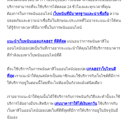
บริการสามารถที่จะใช้บริการได้ตลอด 24 ชั่วโมงและทุกเวลาที่คุณ
ต้องการในการพนันออนไลน์
เว็บพนันที่มีมาตรฐานและน่าเชื่อถือ
ความ
ปลอดภัยและความน่าเชื่อถือในลักษณะประเภทที่ไม่อาจจะแนะนำให้คน
ได้รู้จักกาลเวลาที่มีมากขึ้นในการพนันออนไลน์​
แนะนำเว็บพนันบอลUFABET ที่ดีที่สุด
แน่นอนว่าการพนันคาสิโน
ออนไลน์ปอยเปตเป็นวันที่เราอยากจะแนะนำให้คุณได้ใช้บริการธนาคาร
ที่กำลังมองหาเว็บพนันออนไลน์ที่ดี
ที่จะใช้บริการในการพนันคาสิโนออนไลน์ปอยเปต
UFABETเว็บไหนดี
ที่สุด
เราแนะนำให้คุณสมัครเป็นสมาชิกและใช้บริการกับเว็บไซต์ที่มีการ
ให้บริการอยู่ในตอนนี้
โดยที่จะไม่ต้องเป็นกังวลแม้แต่นิดเดียว
เราอยากแนะนำให้คุณนั้นได้ใช้บริการกับการพนันกับวิธีและทำนั้นจะใช้
บริการได้อย่างมีประสิทธิภาพ
เล่นบาคาร่าให้ได้เงินทุกวัน
ใช้บริการกับ
เว็บคาสิโนออนไลน์ปอยเปตเว็บที่ดีที่สุดที่มีการให้บริการอยู่ในปัจจุบันมี
นั่นเอง