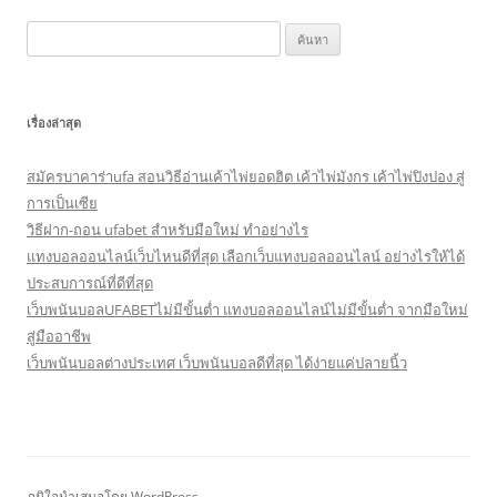
ค้นหา
สำหรับ:
เรื่องล่าสุด
สมัครบาคาร่าufa สอนวิธีอ่านเค้าไพ่ยอดฮิต เค้าไพ่มังกร เค้าไพ่ปิงปอง สู่
การเป็นเซีย
วิธีฝาก-ถอน ufabet สำหรับมือใหม่ ทำอย่างไร
แทงบอลออนไลน์เว็บไหนดีที่สุด เลือกเว็บแทงบอลออนไลน์ อย่างไรให้ได้
ประสบการณ์ที่ดีที่สุด
เว็บพนันบอลUFABETไม่มีขั้นต่ำ แทงบอลออนไลน์ไม่มีขั้นต่ำ จากมือใหม่
สู่มืออาชีพ
เว็บพนันบอลต่างประเทศ เว็บพนันบอลดีที่สุด ได้ง่ายแค่ปลายนิ้ว
ภูมิใจนำเสนอโดย WordPress