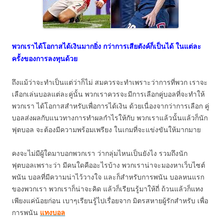
พวกเราได้โอกาสได้เงินมากยิ่ง กว่าการเสียตังค์ก็เป็นได้ ในแต่ละ
ครั้งของการลงทุนด้วย
ถึงแม้ว่าจะทำเป็นแต่ว่าก็ไม่ สมควรจะทำเพราะว่าการที่พวก เราจะ
เลือกเล่นบอลแต่ละคู่นั้น พวกเราควรจะมีการเลือกคู่บอลที่จะทำให้
พวกเรา ได้โอกาสสำหรับเพื่อการได้เงิน ด้วยเนื่องจากว่าการเลือก คู่
บอลส่งผลกับแนวทางการทำผลกำไรให้กับ พวกเราแล้วนั้นแล้วก็นัก
ฟุตบอล จะต้องมีความพร้อมเพรียง ในเกมที่จะแข่งขันให้มากมาย
คงจะไม่มีผู้ใดมาบอกพวกเรา ว่ากลุ่มไหนเป็นยังไง รวมถึงนัก
ฟุตบอลเพราะว่า มีคนใดคืออะไรบ้าง พวกเราน่าจะมองหาเว็บไซต์
พนัน บอลที่มีความน่าไว้วางใจ และก็สำหรับการพนัน บอลหนแรก
ของพวกเรา พวกเราก็น่าจะคิด แล้วก็เรียนรู้มาให้ถี่ ถ้วนแล้วก็แทง
เพียงแค่น้อยก่อน เบาๆเรียนรู้ไปเรื่อยจาก มิตรสหายผู้รักสำหรับ เพื่อ
การพนัน
แทงบอล