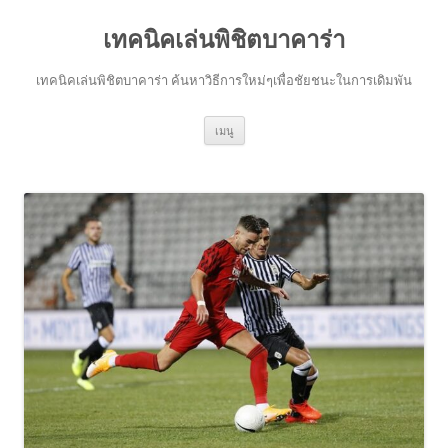
ข้าม
ไป
เทคนิคเล่นพิชิตบาคาร่า
ยัง
เนื้อหา
เทคนิคเล่นพิชิตบาคาร่า ค้นหาวิธีการใหม่ๆเพื่อชัยชนะในการเดิมพัน
เมนู