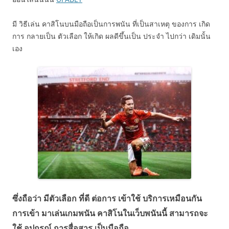
มี
วิธีเล่น คาสิโนบนมือถือเ
ป็นการพนัน ที่เป็นสาเหตุ ของการ เกิด
การ กลายเป็น ตัวเลือก ให้เกิด ผลดีขึ้นเป็น ประจำ ไปกว่า เดิมนั้น
เอง
ซึ่งถือว่า มีตัวเลือก ที่ดี ต่อการ เข้าใช้ บริการเหมือนกัน
การเข้า มาเล่นเกมพนัน คาสิโนในเว็บพนันนี้ สามารถจะ
ใช้ อุปกรณ์ การสื่อสาร เป็นมือถือ