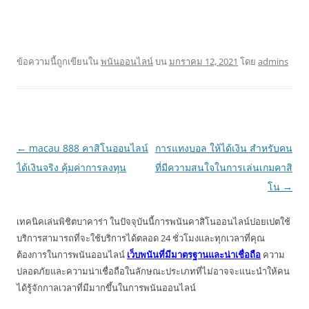
ข้อความนี้ถูกเขียนใน
พนันออนไลน์
บน
มกราคม 12, 2021
โดย
admins
เมนู
←
macau 888 คาสิโนออนไลน์
การแทงบอล ให้ได้เงิน สำหรับคน
นำทาง
ได้เงินจริง คุ้มค่าการลงทุน
ที่มีความสนใจในการเล่นเกมคาสิ
เรื่อง
โน
→
เทคนิคเล่นพิชิตบาคาร่า ในปัจจุบันนี้การพนันคาสิโนออนไลน์ปอยเปตใช้
บริการสามารถที่จะใช้บริการได้ตลอด 24 ชั่วโมงและทุกเวลาที่คุณ
ต้องการในการพนันออนไลน์
เว็บพนันที่มีมาตรฐานและน่าเชื่อถือ
ความ
ปลอดภัยและความน่าเชื่อถือในลักษณะประเภทที่ไม่อาจจะแนะนำให้คน
ได้รู้จักกาลเวลาที่มีมากขึ้นในการพนันออนไลน์​