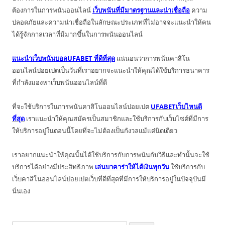
ต้องการในการพนันออนไลน์
เว็บพนันที่มีมาตรฐานและน่าเชื่อถือ
ความ
ปลอดภัยและความน่าเชื่อถือในลักษณะประเภทที่ไม่อาจจะแนะนำให้คน
ได้รู้จักกาลเวลาที่มีมากขึ้นในการพนันออนไลน์​
แนะนำเว็บพนันบอลUFABET ที่ดีที่สุด
แน่นอนว่าการพนันคาสิโน
ออนไลน์ปอยเปตเป็นวันที่เราอยากจะแนะนำให้คุณได้ใช้บริการธนาคาร
ที่กำลังมองหาเว็บพนันออนไลน์ที่ดี
ที่จะใช้บริการในการพนันคาสิโนออนไลน์ปอยเปต
UFABETเว็บไหนดี
ที่สุด
เราแนะนำให้คุณสมัครเป็นสมาชิกและใช้บริการกับเว็บไซต์ที่มีการ
ให้บริการอยู่ในตอนนี้
โดยที่จะไม่ต้องเป็นกังวลแม้แต่นิดเดียว
เราอยากแนะนำให้คุณนั้นได้ใช้บริการกับการพนันกับวิธีและทำนั้นจะใช้
บริการได้อย่างมีประสิทธิภาพ
เล่นบาคาร่าให้ได้เงินทุกวัน
ใช้บริการกับ
เว็บคาสิโนออนไลน์ปอยเปตเว็บที่ดีที่สุดที่มีการให้บริการอยู่ในปัจจุบันมี
นั่นเอง