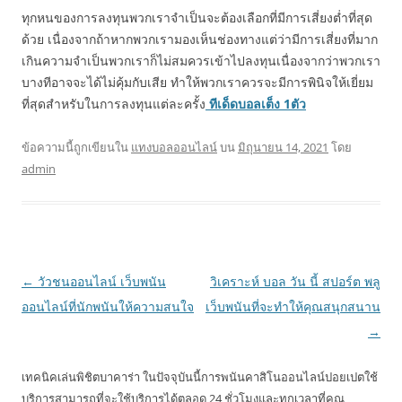
ทุกหนของการลงทุนพวกเราจำเป็นจะต้องเลือกที่มีการเสี่ยงต่ำที่สุด
ด้วย เนื่องจากถ้าหากพวกเรามองเห็นช่องทางแต่ว่ามีการเสี่ยงที่มาก
เกินความจำเป็นพวกเราก็ไม่สมควรเข้าไปลงทุนเนื่องจากว่าพวกเรา
บางทีอาจจะได้ไม่คุ้มกับเสีย ทำให้พวกเราควรจะมีการพินิจให้เยี่ยม
ที่สุดสำหรับในการลงทุนแต่ละครั้ง
ทีเด็ดบอลเต็ง 1ตัว
ข้อความนี้ถูกเขียนใน
แทงบอลออนไลน์
บน
มิถุนายน 14, 2021
โดย
admin
เมนู
←
วัวชนออนไลน์ เว็บพนัน
วิเคราะห์ บอล วัน นี้ สปอร์ต พลู
นำทาง
ออนไลน์ที่นักพนันให้ความสนใจ
เว็บพนันที่จะทำให้คุณสนุกสนาน
เรื่อง
→
เทคนิคเล่นพิชิตบาคาร่า ในปัจจุบันนี้การพนันคาสิโนออนไลน์ปอยเปตใช้
บริการสามารถที่จะใช้บริการได้ตลอด 24 ชั่วโมงและทุกเวลาที่คุณ