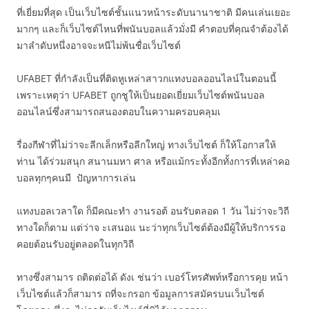
ที่เยี่ยมที่สุด เป็นเว็บไซต์ชั้นแนวหน้าระดับนานาชาติ มีคนเล่นเยอะ
มากๆ และก็เว็บไซต์ไหนที่พนันบอลแล้วมั่งมี คำตอบที่คุณจำต้องได้
มาลำดับหนึ่งอาจจะหนีไม่พ้นชื่อเว็บไซต์
UFABET ที่กำลังเป็นที่ติดหูเหล่าสาวกแทงบอลออนไลน์ในตอนนี้
เพราะเหตุว่า UFABET ถูกชูให้เป็นยอดเยี่ยมเว็บไซต์พนันบอล
ออนไลน์ซึ่งสามารถสนองตอบในความครอบคลุมเ
รื่องกีฬาที่ไม่ว่าจะลีกเล็กหรือลีกใหญ่ ทางเว็บไซต์ ก็ให้โอกาสให้
ท่าน ได้ร่วมสนุก สนานมหา ศาล หรือแม้กระทั้งอีกทั้งการที่เหล่าคอ
บอลทุกๆคนมี ปัญหาการเล่น
แทงบอลเวลาใด ก็มีคณะทำ งานรอต้ อนรับตลอด 1 วัน ไม่ว่าจะวิถี
ทางใดก็ตาม แต่ว่าจ ะเสนอแ นะว่าทุกเว็บไซต์ต้องมีผู้ให้บริการรอ
คอยต้อนรับอยู่ตลอดในทุกวิถี
ทางซึ่งสามาร ถติดต่อได้ ดังเ ช่นว่า เบอร์โทรศัพท์หรือการคุย หน้า
เว็บไซต์แล้วก็สามาร ถที่จะกรอก ข้อมูลการสมัครบนเว็บไซต์