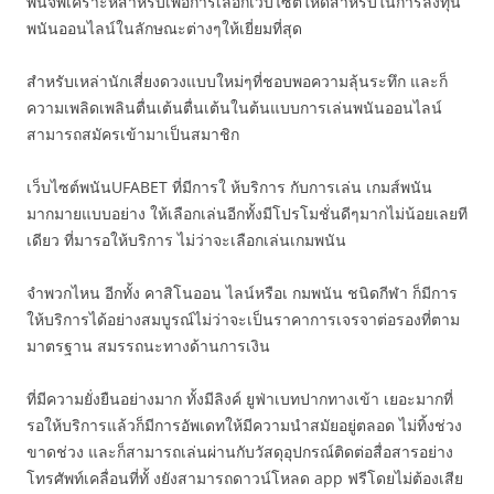
พินิจพิเคราะห์สำหรับเพื่อการเลือกเว็บไซต์ให้ดีสำหรับในการลงทุน
พนันออนไลน์ในลักษณะต่างๆให้เยี่ยมที่สุด
สำหรับเหล่านักเสี่ยงดวงแบบใหม่ๆที่ชอบพอความลุ้นระทึก และก็
ความเพลิดเพลินตื่นเต้นตื่นเต้นในต้นแบบการเล่นพนันออนไลน์
สามารถสมัครเข้ามาเป็นสมาชิก
เว็บไซต์พนันUFABET ที่มีการใ ห้บริการ กับการเล่น เกมส์พนัน
มากมายแบบอย่าง ให้เลือกเล่นอีกทั้งมีโปรโมชั่นดีๆมากไม่น้อยเลยที
เดียว ที่มารอให้บริการ ไม่ว่าจะเลือกเล่นเกมพนัน
จำพวกไหน อีกทั้ง คาสิโนออน ไลน์หรือเ กมพนัน ชนิดกีฬา ก็มีการ
ให้บริการได้อย่างสมบูรณ์ไม่ว่าจะเป็นราคาการเจรจาต่อรองที่ตาม
มาตรฐาน สมรรถนะทางด้านการเงิน
ที่มีความยั่งยืนอย่างมาก ทั้งมีลิงค์ ยูฟ่าเบทปากทางเข้า เยอะมากที่
รอให้บริการแล้วก็มีการอัพเดทให้มีความนำสมัยอยู่ตลอด ไม่ทิ้งช่วง
ขาดช่วง และก็สามารถเล่นผ่านกับวัสดุอุปกรณ์ติดต่อสื่อสารอย่าง
โทรศัพท์เคลื่อนที่ทั้ งยังสามารถดาวน์โหลด app ฟรีโดยไม่ต้องเสีย