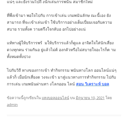
แน่ๆ และยังรวมไปถึ งนักเล่นการพนัน สมาชิกใหม่
ที่พึ่งเข้ามา พอใจไปกับ การเข้าเล่น เกมพนันลักษ ณะนี้เอง ยัง
สามารถ ที่จะเข้าเล่นเข้า ใช้บริการอย่างเต็มเปี่ยมเจอกับความ
สบาย รวมทั้งค วามตรึงใจกลับอ อกไปอย่างแน่
แท้ทางผู้ให้บริการพร้ มให้บริการแล้วก็ดูแล อาจิตใจใส่นักเสี่ยง
ดวงทุกคน ร่วมกันอ ยู่แล้วไม่ต้ องกลัวหรือไม่สบายใจอะไรก็ต าม
ทั้งหมดทั้งปวง
ไปกับวิถี ทางของการเข้า ทำกิจกรรม พนันทางโลก ออนไลน์แน่ๆ
แล้วก็ เมื่อนักเสี่ยงด วงจะเข้า มาสู่แนวทางการทำกิจกรรม ไปกับ
การเล่น เกมพนันผ่านทา งโลกออน ไลน์
สอน วิเคราะห์ บอล
ข้อความนี้ถูกเขียนใน
แทงบอลออนไลน์
บน
มิถุนายน 10, 2021
โดย
admin