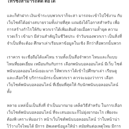
โทรซึ่งสามารถติด ต่อได้
และก็ทำฝาก เงินเข้าระบบพวกเราก็จะสา มารถจะเข้าไปใช้งาน กับ
เว็บไซต์ได้อย่างสบายรวมทั้งง่ายที่สุด แถมยังได้โอกาสสำหรับ เพื่อ
การสร้างกำไรให้กับ พวกเราได้เพิ่มเติมด้วยเมื่อความล้ำยุค ความ
รวดเร็ว เข้ามา มีส่วนสำคัญในชีวิตประ จำวันของพวกเรา เป็นสิ่งที่
จำเป็นที่จะต้อง ศึกษาเล่าเรียนหาข้อมูลในเชิง ลึกว่าสื่อพวกนั้นพวก
เราควร จะเชื่อถือได้แค่ไหน รวมทั้งเป็นสื่อจำพวก ไหนและก็แบบ
ไหนที่ยอดเยี่ยม เหมือนกันกับการ เลือกพนันบอลออนไลน์ มีเว็บ ไซต์
พนันบอลออนไลน์เยอะมาก ให้พวกเราได้เข้าไปศึกษาเล่า เรียนดู
และเลือกใช้ บริการแม้กระนั้นพวกเรา ควรจะมองว่าการ เลือก
เว็บไซต์พนันบอลออนไลน์ ที่เยี่ยมที่สุดให้ กับนักพนันบอลออนไลน์
ทั้ง
หลาย แหล่นั้นเป็นสิ่งที่ จำเป็นมากมาย เคล็ดวิธีสำหรับ ในการเลือก
เว็บไซต์พนันบอลออนไลน์ ที่จะเสนอแนะก็ไม่ยุ่งยากอะไร เพียงจะ
ต้องพิ เคราะห์มองว่า หน้าเว็บไซต์พนันบอลออนไลน์ ว่าใบหน้าน่า
ไว้วางใจไหมได้ มีการ อัพเดตข้อมูลให้นำ สมัยทันต่อเหตุไหม มีการ