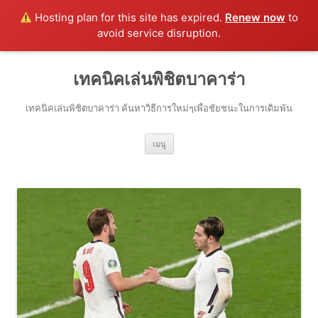
Hosting plan for this site has expired.
Renew now
to
avoid service disruption.
ข้าม
ไป
เทคนิคเล่นพิชิตบาคาร่า
ยัง
เนื้อหา
เทคนิคเล่นพิชิตบาคาร่า ค้นหาวิธีการใหม่ๆเพื่อชัยชนะในการเดิมพัน
เมนู