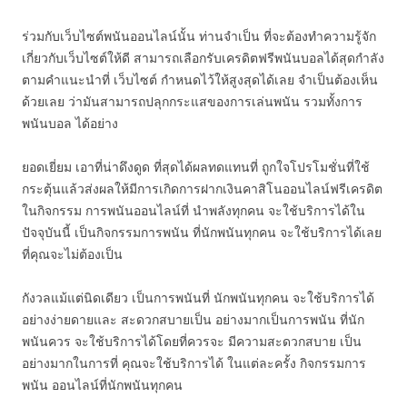
ร่วมกับเว็บไซต์พนันออนไลน์นั้น ท่านจำเป็น ที่จะต้องทำความรู้จัก
เกี่ยวกับเว็บไซต์ให้ดี สามารถเลือกรับเครดิตฟรีพนันบอลได้สุดกำลัง
ตามคำแนะนำที่ เว็บไซต์ กำหนดไว้ให้สูงสุดได้เลย จำเป็นต้องเห็น
ด้วยเลย ว่ามันสามารถปลุกกระแสของการเล่นพนัน รวมทั้งการ
พนันบอล ได้อย่าง
ยอดเยี่ยม เอาที่น่าดึงดูด ที่สุดได้ผลทดแทนที่ ถูกใจโปรโมชั่นที่ใช้
กระตุ้นแล้วส่งผลให้มีการเกิดการฝากเงินคาสิโน​ออนไลน์​ฟรี​เครดิต​
ในกิจกรรม การพนันออนไลน์ที่ นำพลังทุกคน จะใช้บริการได้ใน
ปัจจุบันนี้ เป็นกิจกรรมการพนัน ที่นักพนันทุกคน จะใช้บริการได้เลย
ที่คุณจะไม่ต้องเป็น
กังวลแม้แต่นิดเดียว เป็นการพนันที่ นักพนันทุกคน จะใช้บริการได้
อย่างง่ายดายและ สะดวกสบายเป็น อย่างมากเป็นการพนัน ที่นัก
พนันควร จะใช้บริการได้โดยที่ควรจะ มีความสะดวกสบาย เป็น
อย่างมากในการที่ คุณจะใช้บริการได้ ในแต่ละครั้ง กิจกรรมการ
พนัน ออนไลน์ที่นักพนันทุกคน