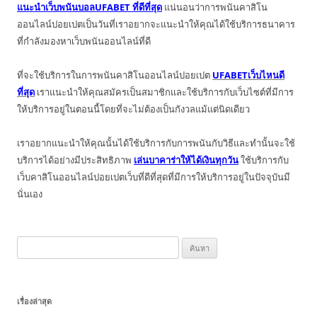
แนะนำเว็บพนันบอลUFABET ที่ดีที่สุด
แน่นอนว่าการพนันคาสิโน
ออนไลน์ปอยเปตเป็นวันที่เราอยากจะแนะนำให้คุณได้ใช้บริการธนาคาร
ที่กำลังมองหาเว็บพนันออนไลน์ที่ดี
ที่จะใช้บริการในการพนันคาสิโนออนไลน์ปอยเปต
UFABETเว็บไหนดี
ที่สุด
เราแนะนำให้คุณสมัครเป็นสมาชิกและใช้บริการกับเว็บไซต์ที่มีการ
ให้บริการอยู่ในตอนนี้
โดยที่จะไม่ต้องเป็นกังวลแม้แต่นิดเดียว
เราอยากแนะนำให้คุณนั้นได้ใช้บริการกับการพนันกับวิธีและทำนั้นจะใช้
บริการได้อย่างมีประสิทธิภาพ
เล่นบาคาร่าให้ได้เงินทุกวัน
ใช้บริการกับ
เว็บคาสิโนออนไลน์ปอยเปตเว็บที่ดีที่สุดที่มีการให้บริการอยู่ในปัจจุบันมี
นั่นเอง
ค้นหา
สำหรับ:
เรื่องล่าสุด