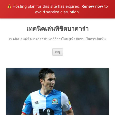
Hosting plan for this site has expired.
Renew now
to
avoid service disruption.
ข้าม
ไป
เทคนิคเล่นพิชิตบาคาร่า
ยัง
เนื้อหา
เทคนิคเล่นพิชิตบาคาร่า ค้นหาวิธีการใหม่ๆเพื่อชัยชนะในการเดิมพัน
เมนู