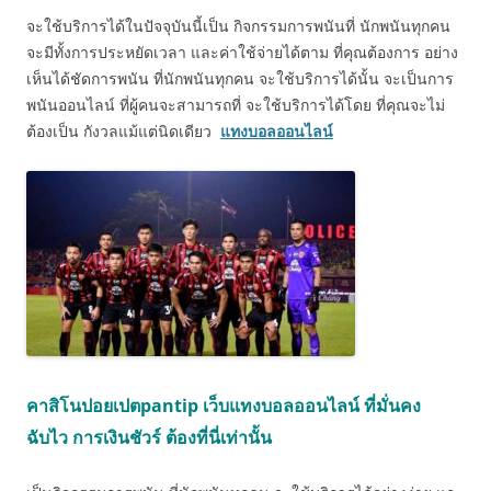
จะใช้บริการได้ในปัจจุบันนี้เป็น กิจกรรมการพนันที่ นักพนันทุกคน
จะมีทั้งการประหยัดเวลา และค่าใช้จ่ายได้ตาม ที่คุณต้องการ อย่าง
เห็นได้ชัด
การพนัน ที่นักพนันทุกคน จะใช้บริการได้นั้น จะเป็นการ
พนันออนไลน์ ที่ผู้คนจะสามารถที่ จะใช้บริการได้โดย ที่คุณจะไม่
ต้องเป็น กังวลแม้แต่นิดเดียว
แทงบอลออนไลน์
คาสิโนปอยเปตpantip เว็บแทงบอลออนไลน์ ที่มั่นคง
ฉับไว การเงินชัวร์ ต้องที่นี่เท่านั้น