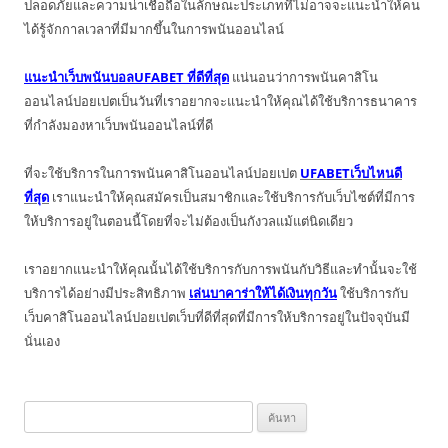
ปลอดภัยและความน่าเชื่อถือในลักษณะประเภทที่ไม่อาจจะแนะนำให้คน
ได้รู้จักกาลเวลาที่มีมากขึ้นในการพนันออนไลน์​
แนะนำเว็บพนันบอลUFABET ที่ดีที่สุด
แน่นอนว่าการพนันคาสิโน
ออนไลน์ปอยเปตเป็นวันที่เราอยากจะแนะนำให้คุณได้ใช้บริการธนาคาร
ที่กำลังมองหาเว็บพนันออนไลน์ที่ดี
ที่จะใช้บริการในการพนันคาสิโนออนไลน์ปอยเปต
UFABETเว็บไหนดี
ที่สุด
เราแนะนำให้คุณสมัครเป็นสมาชิกและใช้บริการกับเว็บไซต์ที่มีการ
ให้บริการอยู่ในตอนนี้
โดยที่จะไม่ต้องเป็นกังวลแม้แต่นิดเดียว
เราอยากแนะนำให้คุณนั้นได้ใช้บริการกับการพนันกับวิธีและทำนั้นจะใช้
บริการได้อย่างมีประสิทธิภาพ
เล่นบาคาร่าให้ได้เงินทุกวัน
ใช้บริการกับ
เว็บคาสิโนออนไลน์ปอยเปตเว็บที่ดีที่สุดที่มีการให้บริการอยู่ในปัจจุบันมี
นั่นเอง
ค้นหา
สำหรับ: