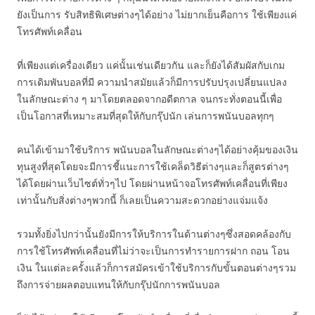
ยังเป็นการ รับสิทธิพิเศษต่างๆได้อย่าง ไม่ยากเย็นคือการ ใช้เพียงแค่
โทรศัพท์เคลื่อน
ที่เพียงแต่เครื่องเดียว แค่นั้นเช่นเดียวกัน และก็ยังได้สัมผัสกับเกม
การเดิมพันบอลที่มี ความนำสมัยแล้วก็มีการปรับปรุงเปลี่ยนแปลง
ในลักษณะต่าง ๆ มาโดยตลอดจากอดีตกาล จนกระทั่งตอนนี้เพื่อ
เป็นโอกาสที่เหมาะสมที่สุดให้กับกรุ๊ปนัก เล่นการพนันบอลทุกๆ
คนได้เข้ามาใช้บริการ พนันบอลในลักษณะต่างๆได้อย่างคุ้มของเงิน
ทุนสูงที่สุดโดยจะมีการชี้แนะการใช้เคล็ดวิธีต่างๆและก็สูตรต่างๆ
ได้โดยผ่านเว็บไซต์ทั่วๆไป โดยผ่านหน้าจอโทรศัพท์เคลื่อนที่เพียง
เท่านั้นกับสิ่งต่างๆพวกนี้ ก็เลยเป็นความสะดวกอย่างแจ่มแจ้ง
รวมทั้งยิ่งไปกว่านั้นยังมีการให้บริการในด้านต่างๆซึ่งสอดคล้องกับ
การใช้โทรศัพท์เคลื่อนที่ไม่ว่าจะเป็นการทำรายการฝาก ถอน โอน
เงิน ในแต่ละครั้งแล้วก็การสมัครเข้าใช้บริการกับขั้นตอนต่างๆรวม
ถึงการจ่ายผลตอบแทนให้กับกรุ๊ปนักการพนันบอล