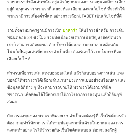
ว่าพวกเรากำลังเล่นพนัน อยู่แล้วก็ทุกหนของการลงทุนจะมีการเสี่ยง
อยู่ด้วยทุกคราว พวกเราก็เลยจะต้อง เลือกมองหาเว็บไซต์ ที่จะทำให้
พวกเรามีการเสี่ยงต่ำที่สุด อย่างการเลือกUFABET เป็นเว็บไซต์ที่ดี
รวมทั้งตามมาตรฐานมีการเปิด
บาคาร่า
ให้บริการสำหรับ การเล่น
พนันตลอด 24 ชั่วโมง รวมทั้งเมื่อพวกเรากำเนิดปัญหาติดขัดพวก
เราก็ สามารถติดต่อขอ คำปรึกษาได้ตลอด ระยะเวลาเหมือนกัน
โน่นก็เป็นจุดเด่นที่พวกเราจำเป็นที่จะต้องรู้เอาไว้ ภายในการที่จะ
เลือกเว็บไซต์
สำหรับเพื่อการเล่น แทงบอลออนไลน์ แล้วก็แบบอย่างการเล่น แทง
บอลมีให้พวก เราได้เลือกเล่นนานาประการแบบอย่างหรือเปล่า และ
ข้อมูลสถิติต่าง ๆ ที่จะสามารถช่วยให้ พวกเราได้เอามาพินิจ
พิจารณา เพื่อที่จะได้ให้พวกเราได้กำไรจากการลงทุน แล้วก็อื่นๆที่
ส่งผล
กับการลงทุนของ พวกเราที่พวกเรา จำเป็นจะต้องรู้ที่ เว็บไซต์ควรจำ
ต้อง ช่วยทำให้พวก เราได้ทาบข้อมูลพวกนั้นด้วยในทุกหนของ การ
ลงทุนทำอย่าง ไรให้ร่ำรวยกับ-เว็บไซต์พนันบอล ย่อมจะสังกัดผู้