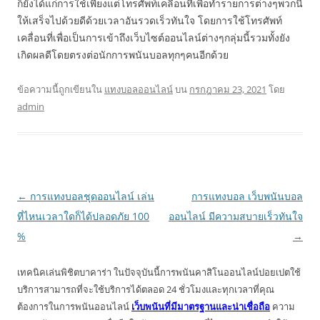
ก็ยังได้แก่การใช้เพียงแต่โทรศัพท์เคลื่อนที่เพื่อทำรายการต่างๆพวกนี้
ให้เสร็จไปด้วยดีด้วยเวลาอันรวดเร็วทันใจ โดยการใช้โทรศัพท์
เคลื่อนที่เพื่อเป็นการเข้าถึงเว็บไซต์ออนไลน์ต่างๆกลุ่มนี้รวมทั้งยัง
เกิดผลดีโดยตรงต่อนักการพนันบอลทุกๆคนอีกด้วย
ข้อความนี้ถูกเขียนใน
แทงบอลออนไลน์
บน
กรกฎาคม 23, 2021
โดย
admin
เมนู
←
การแทงบอลชุดออนไลน์ เล่น
การแทงบอล เว็บพนันบอล
นำทาง
ที่ไหนเวลาใดก็ได้ปลอดภัย 100
ออนไลน์ มีความสบายเร็วทันใจ
เรื่อง
%
→
เทคนิคเล่นพิชิตบาคาร่า ในปัจจุบันนี้การพนันคาสิโนออนไลน์ปอยเปตใช้
บริการสามารถที่จะใช้บริการได้ตลอด 24 ชั่วโมงและทุกเวลาที่คุณ
ต้องการในการพนันออนไลน์
เว็บพนันที่มีมาตรฐานและน่าเชื่อถือ
ความ