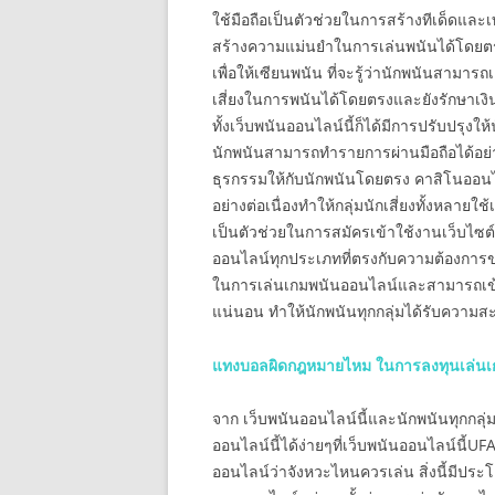
ใช้มือถือเป็นตัวช่วยในการสร้างทีเด็ดและ
สร้างความแม่นยำในการเล่นพนันได้โดยตร
เพื่อให้เซียนพนัน ที่จะรู้ว่านักพนันสาม
เสี่ยงในการพนันได้โดยตรงและยังรักษาเงิน
ทั้งเว็บพนันออนไลน์นี้ก็ได้มีการปรับปรุงใ
นักพนันสามารถทำรายการผ่านมือถือได้อย่า
ธุรกรรมให้กับนักพนันโดยตรง คาสิโนออนไลน
อย่างต่อเนื่องทำให้กลุ่มนักเสี่ยงทั้งหลายใ
เป็นตัวช่วยในการสมัครเข้าใช้งานเว็บไซต์
ออนไลน์ทุกประเภทที่ตรงกับความต้องการของกล
ในการเล่นเกมพนันออนไลน์และสามารถเข้าถึ
แน่นอน ทำให้นักพนันทุกกลุ่มได้รับความส
แทงบอลผิดกฎหมายไหม ในการลงทุนเล่นเก
จาก เว็บพนันออนไลน์นี้และนักพนันทุกกลุ
ออนไลน์นี้ได้ง่ายๆที่เว็บพนันออนไลน์นี
ออนไลน์ว่าจังหวะไหนควรเล่น สิ่งนี้มีป