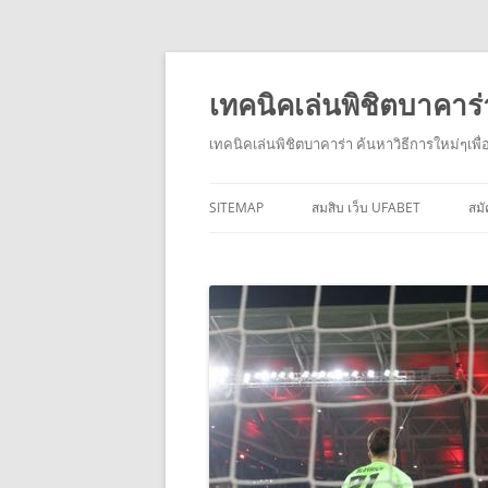
ข้าม
ไป
ยัง
เทคนิคเล่นพิชิตบาคาร่
เนื้อหา
เทคนิคเล่นพิชิตบาคาร่า ค้นหาวิธีการใหม่ๆเพ
SITEMAP
สมสิบ เว็บ UFABET
สม