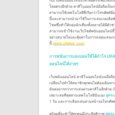
กับเว็บพนันออนไลน์นี้ได้โดยตรงเพื่อให้นั
โดยตรงอีกด้วย คาสิโนออนไลน์มือถือเป็นการ
สามารถใช้เทคโนโลยีที่เรียกว่าโทรศัพท์มื
นี้และสามารถนำมาใช้ในการเล่นเกมเดิมพั
โชคซึ่งทำให้กลุ่มนักเสี่ยงทั้งหลายได้มีต
สามารถเข้าใช้งานเว็บไซต์พนันออนไลน์นี้ได
อย่างสบายใจและคุ้มค่าในการลงทุนเล่นเก
นี้
www.ufabet .com
การพนันการแทงบอลให้ได้กำไร UFABE
ออนไลน์ได้ง่ายๆ
เว็บพนันออนไลน์ คาสิโนออนไลน์บนมือถื
เปลี่ยนไปทำให้สมาชิกทุกคนไม่ต้องเดินทางใ
มั่นคงมากกว่าการเล่นผ่านคาสิโนอีกด้วย เ
เหมาะสมที่สุดผ่านเทคโนโลยีนั่นเอง
สูตร
1 วัน และการเลือกเล่นผ่านหน้าจอโทรศัพท์ย
พร้อมที่จะทำให้ทุกคนมีประสิทธิภาพ
สูตรแ