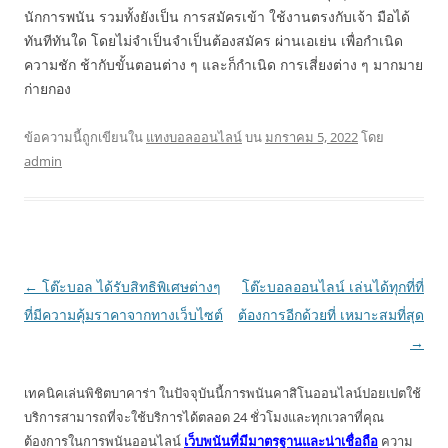
นักการพนัน รวมทั้งยังเป็น การสมัครเข้า ใช้งานตรงกับเจ้า มือได้
ทันทีทันใด โดยไม่จำเป็นจำเป็นต้องสมัคร ผ่านเอเย่น เพื่อกำเนิด
ความชัก ช้ากับขั้นตอนต่าง ๆ และก็กำเนิด การเสี่ยงต่าง ๆ มากมาย
ก่ายกอง
ข้อความนี้ถูกเขียนใน
แทงบอลออนไลน์
บน
มกราคม 5, 2022
โดย
admin
เมนู
←
โต๊ะบอล ได้รับสิทธิพิเศษต่างๆ
โต๊ะบอลออนไลน์ เล่นได้ทุกที่ที่
นำทาง
ที่มีความคุ้มราคาจากทางเว็บไซต์
ต้องการอีกด้วยที่ เหมาะสมที่สุด
เรื่อง
→
เทคนิคเล่นพิชิตบาคาร่า ในปัจจุบันนี้การพนันคาสิโนออนไลน์ปอยเปตใช้
บริการสามารถที่จะใช้บริการได้ตลอด 24 ชั่วโมงและทุกเวลาที่คุณ
ต้องการในการพนันออนไลน์
เว็บพนันที่มีมาตรฐานและน่าเชื่อถือ
ความ