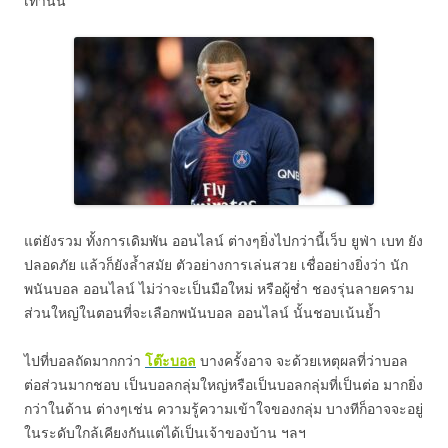
เท่านั้น
แต่ยังรวม ทั้งการเดิมพัน ออนไลน์ ต่างๆยิ่งไปกว่านี้เว็บ ยูฟ่า เบท ยัง
ปลอดภัย แล้วก็ยังล้ำสมัย ตัวอย่างการเล่นสวย เชื่ออย่างยิ่งว่า นัก
พนันบอล ออนไลน์ ไม่ว่าจะเป็นมือใหม่ หรือผู้ช่ำ ชองรุ่นลายคราม
ส่วนใหญ่ในตอนที่จะเลือกพนันบอล ออนไลน์ นั้นชอบเน้นย้ำ
ไปที่บอลถัดมากกว่า
โต๊ะบอล
บางครั้งอาจ จะด้วยเหตุผลที่ว่าบอล
ต่อส่วนมากชอบ เป็นบอลกลุ่มใหญ่หรือเป็นบอลกลุ่มที่เป็นต่อ มากยิ่ง
กว่าในด้าน ต่างๆเช่น ความรู้ความเข้าใจของกลุ่ม บางทีก็อาจจะอยู่
ในระดับใกล้เคียงกันแต่ได้เป็นเจ้าของบ้าน ฯลฯ