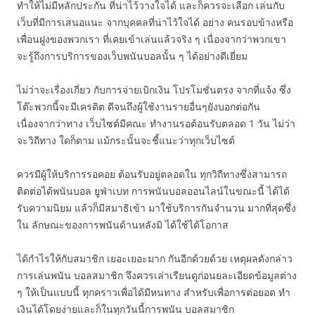
ทำให้ไม่มีหลักประกัน ที่น่าไว้วางใจได้ และก็ควรจะเลือก เล่นกับ
เว็บที่มีการเสนอแนะ จากบุคคลที่น่าไว้ใจได้ อย่าง คนรอบข้างหรือ
เพื่อนฝูงของพวกเรา ที่เคยเข้าเล่นแล้วจริง ๆ เนื่องจากว่าพวกเขา
จะรู้ถึงการบริการของเว็บพนันบอลนั้น ๆ ได้อย่างดีเยี่ยม
ไม่ว่าจะเรื่องเกี่ยว กับการจ่ายเบิกเงิน โปรโมชั่นตรง จากที่แจ้ง ซึ่ง
โต๊ะพวกนี้จะมีเครดิต ดีจนถึงผู้ใช้งานรายอื่นๆยังบอกต่อกัน
เนื่องจากว่าทาง เว็บไซต์มีคณะ ทำงานรอต้อนรับตลอด 1 วัน ไม่ว่า
จะวิถีทาง ใดก็ตาม แม้กระนั้นจะชี้แนะว่าทุกเว็บไซต์
ควรมีผู้ให้บริการรอคอย ต้อนรับอยู่ตลอดใน ทุกวิถีทางซึ่งสามารถ
ติดต่อได้พนันบอล ยูฟ่าเบท การพนันบอลออนไลน์ในขณะนี้ ได้ได้
รับความนิยม แล้วก็มีสมาธิเข้า มาใช้บริการกันจำนวน มากที่สุดซึ่ง
ใน ลักษณะของการพนันด้านหลังมิ ได้ใช้ได้โอกาส
ได้กำไรให้กับสมาชิก เยอะเยอะมาก กันอีกด้วยด้วย เหตุผลดังกล่าว
การเล่นพนัน บอลสมาชิก จึงควรเล่าเรียนดูก่อนยละเอียดข้อมูลต่าง
ๆ ให้เป็นแบบนี้ ทุกคราวเพื่อได้มีหนทาง สำหรับเพื่อการต่อยอด ทำ
เงินได้โดยง่ายและก็ในทุกวันนี้การพนัน บอลสมาชิก