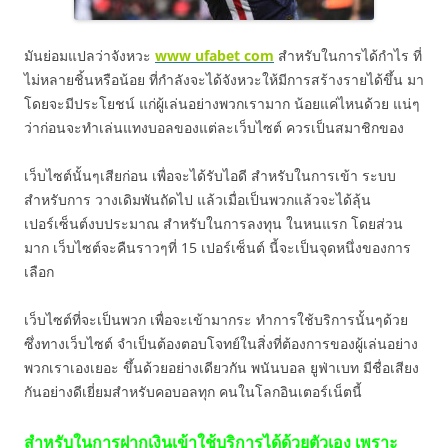
มันย่อมแปลว่าจังหวะ
www ufabet com
สำหรับในการได้กำไร ที่
ไม่หลายชิ้นหรือน้อย ที่กำลังจะได้จังหวะให้มีการสร้างรายได้ขึ้น มา
โดยจะมีประโยชน์ แก่ผู้เล่นอย่างพวกเรามาก น้อยแค่ไหนด้วย แน่ๆ
ว่าก่อนจะทำเล่นแทงบอลของแต่ละเว็บไซต์ ควรเป็นสมาชิกของ
เว็บไซต์นั้นๆเสียก่อน เพื่อจะได้รับไอดี สำหรับในการเข้า ระบบ
สำหรับการ วางเดิมพันถัดไป แล้วเมื่อเป็นพวกแล้วจะได้ลุ้น
เปอร์เซ็นต์งบประมาณ สำหรับในการลงทุน ในหนแรก โดยส่วน
มาก เว็บไซต์จะคืนราวๆที่ 15 เปอร์เซ็นต์ นี้จะเป็นจุดหนึ่งของการ
เลือก
เว็บไซต์ที่จะเป็นพวก เพื่อจะเข้ามากระ ทำการใช้บริการนั้นๆด้วย
ซึ่งทางเว็บไซต์ จำเป็นต้องตอบโจทย์ในสิ่งที่ต้องการของผู้เล่นอย่าง
พวกเราเองเยอะ ขึ้นด้วยอย่างเดียวกัน พนันบอล ยูฟ่าเบท มีชื่อเสียง
กันอย่างดีเยี่ยมสำหรับคอบอลทุก คนในโลกอินเตอร์เน็ตนี้
สำหรับในการฝากเงินเข้าใช้บริการได้ด้วยตัวเอง เพราะ