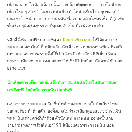
เลือกมากเท่าไรนัก แม้กระนั้นอย่าง น้อยที่สุดพวกเรา ก็จะได้มีทาง
เลือกใหม่ ๆ สำหรับในการพนันที่จะทำให้นักเสี่ยงโชคทุกคน ได้รับ
คุณประโยชน์ จากการวางเดิมพัน ที่สุดยอดแล้วก็เพอร์เฟ็ค ที่สุดเพิ่ม
ขึ้นเรื่อยๆคือเรื่องธรรดาที่ทุกคนจำเป็น ที่จะต้องบากบั่น
หลีกลี้สิ่งที่เอาเปรียบเยอะที่สุด
ufabet เข้าระบบ
ให้ได้แล ะการ
พนันบอล ออนไลน์ ก็เหมือนกัน นักเสี่ยงดวงทุกคนพากเพียร ที่จะสืบ
เสาะหาโดย ตลอดรวมทั้งนี้ก็เป็น อีกหนึ่งตัวเลือก ที่ดีเยี่ยม ที่สุด
สำหรับ เพื่อการเล่นแทงบอลก็ว่าได้ ซึ่งมีไม่เหมือน กันจากโต๊ะบอล
อย่าง แน่ๆ
นักเสี่ยงดวงได้อย่างแจ่มแจ้ง กับการนำเสนอโปรโมชั่นการแจก
เครดิตฟรี ให้กับนักการพนันโดยทันที
เพราะว่าการพนันบอล กับเว็บไซต์ ของพวก เรานั้นนักเสี่ยงโชค
บอลจะต้อง ทำด้วยตัว เองทั้งปวงไม่ว่าจะเลือกคู่บอลระบุชำระเงิน
พนัน ในแต่ละครั้งก็ทำด้วย ตัวนักเล่น การพนันเอง ทั้งนั้นเก็บ
รวบรวม ทุกการเดิมพันเอาไว้ ไม่เพียงแค่เฉพาะการพนัน บอล