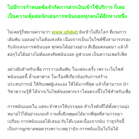
ไม่มีการกำหนดข้อจำกัดการฝากเงินเข้าใช้บริการ ก็เลย
เป็นความคุ้มต่อนักเล่นการพนันบอลทุกคนได้อีกทางหนึ่ง
ไม่เคยรู้ก็หมายความว่า
www ufabet
ยังเข้าไม่ถึงโลก ที่เกมการ
เดิมพัน บอลอย่างไม่ต้องสงสัย เนื่องจากเป็นเว็บไซต์ซึ่งสามารถรอง
รับนักเล่นการพนันบอล ทุกคนได้อย่างอย่าง ดีเยี่ยมตลอดมา แล้วก็
ต่อๆไปได้อย่างไม่ต้องสงสัยพนันบอล ยูฟ่าเบท เป็นความเพอร์เฟ็ค
อย่างยิ่งสำหรับเพื่อ การวางเดิมพัน ในแต่ละครั้ง เพราะเว็บไซต์
พนันบอลนี้ ย้ำมหาศาล ในเรื่องที่เกี่ยวข้องกับการสร้าง
ประสบการณ์ ให้กับเพศผู้เล่นเอง ให้ได้มากที่สุด แล้วก็สามารถ นำ
วิชาความรู้ที่ ได้จากเว็บไซต์ของพวกเราโดยตรงนี้ไปใช้สำหรับเพื่อ
การพนันบอลใน แต่ละจำพวกให้บรรลุผล สำเร็จดังที่ได้ตั้งความมุ่ง
หมายไว้ได้อย่างแน่แท้ รวมทั้งมีเหตุผลได้มากที่สุดที่สามารถมา
เปรียบ การพนันบอลได้เสมอ กับโต๊ะบอลเนื่องจากนับ ว่าธุรกิจนี้
เป็นการผูกขาดพอควรเพราะเหตุว่านัก การพนันเป็นไปไม่ได้